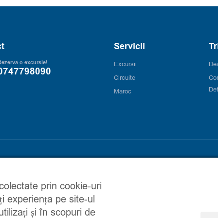
t
Servicii
Tr
ezerva o excursie!
Excursii
Des
0747798090
Circuite
Co
Det
Maroc
 colectate prin cookie-uri
ți experiența pe site-ul
ilizați și în scopuri de