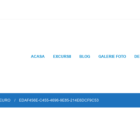
ACASA
EXCURSII
BLOG
GALERIE FOTO
DE
 EURO
EDAF456E-C455-4696-9E85-214E6DCF9C53