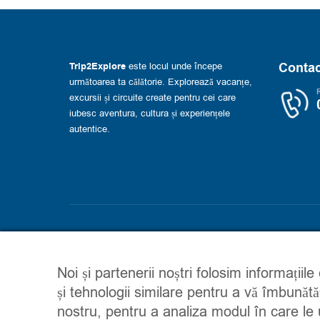
Contac
Trip2Explore
este locul unde începe
următoarea ta călătorie. Explorează vacanțe,
R
excursii și circuite create pentru cei care
iubesc aventura, cultura și experiențele
autentice.
Trip2explore. © 2026. Toate drepturile rezervate
Noi și partenerii noștri folosim informațiile
și tehnologii similare pentru a vă îmbunătă
nostru, pentru a analiza modul în care le ut