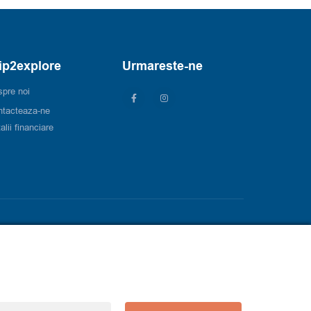
ip2explore
Urmareste-ne
pre noi
ntacteaza-ne
alii financiare
Design & dezvoltare web:
Punct82