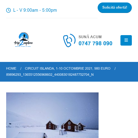
Solicită ofertă!
L - V 9:00am - 5:00pm
SUNĂ ACUM
0747 798 090
HOME
CIRCUIT ISLANDA, 1-10 OCTOMBRIE 2021, 980 EURO
89896293_1365512556968602_4400830182487752704_N