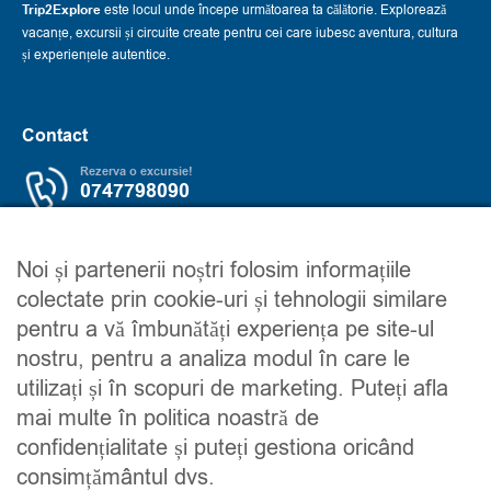
Trip2Explore
este locul unde începe următoarea ta călătorie. Explorează
vacanțe, excursii și circuite create pentru cei care iubesc aventura, cultura
și experiențele autentice.
Contact
Rezerva o excursie!
0747798090
Servicii
Trip2explore
Noi și partenerii noștri folosim informațiile
colectate prin cookie-uri și tehnologii similare
Excursii
Despre noi
pentru a vă îmbunătăți experiența pe site-ul
Circuite
Contacteaza-ne
nostru, pentru a analiza modul în care le
Detalii financiare
Maroc
utilizați și în scopuri de marketing. Puteți afla
Urmareste-ne
mai multe în politica noastră de
confidențialitate și puteți gestiona oricând
consimțământul dvs.