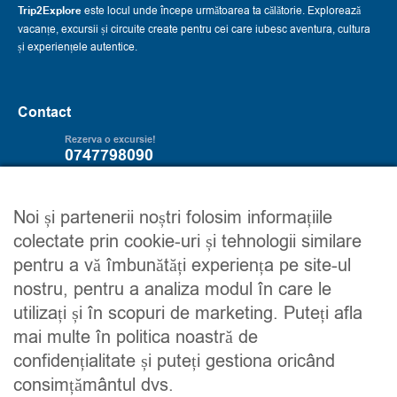
Trip2Explore
este locul unde începe următoarea ta călătorie. Explorează
vacanțe, excursii și circuite create pentru cei care iubesc aventura, cultura
și experiențele autentice.
Contact
Rezerva o excursie!
0747798090
Servicii
Trip2explore
Noi și partenerii noștri folosim informațiile
colectate prin cookie-uri și tehnologii similare
Excursii
Despre noi
pentru a vă îmbunătăți experiența pe site-ul
Circuite
Contacteaza-ne
nostru, pentru a analiza modul în care le
Detalii financiare
Maroc
utilizați și în scopuri de marketing. Puteți afla
Urmareste-ne
mai multe în politica noastră de
confidențialitate și puteți gestiona oricând
consimțământul dvs.