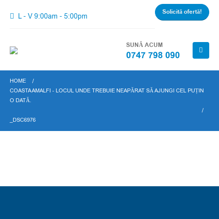
Solicită ofertă!
L - V 9:00am - 5:00pm
SUNĂ ACUM
0747 798 090
HOME
COASTA AMALFI - LOCUL UNDE TREBUIE NEAPĂRAT SĂ AJUNGI CEL PUȚIN
O DATĂ.
_DSC6976