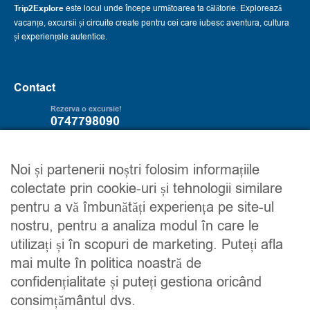
Trip2Explore
este locul unde începe următoarea ta călătorie. Explorează
vacanțe, excursii și circuite create pentru cei care iubesc aventura, cultura
și experiențele autentice.
Contact
Rezerva o excursie!
0747798090
Servicii
Trip2explore
Noi și partenerii noștri folosim informațiile
colectate prin cookie-uri și tehnologii similare
Excursii
Despre noi
pentru a vă îmbunătăți experiența pe site-ul
Circuite
Contacteaza-ne
nostru, pentru a analiza modul în care le
Detalii financiare
Maroc
utilizați și în scopuri de marketing. Puteți afla
Urmareste-ne
mai multe în politica noastră de
confidențialitate și puteți gestiona oricând
consimțământul dvs.