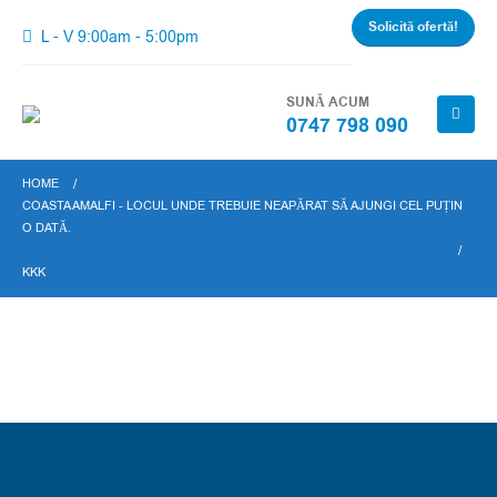
Solicită ofertă!
L - V 9:00am - 5:00pm
SUNĂ ACUM
0747 798 090
HOME
COASTA AMALFI - LOCUL UNDE TREBUIE NEAPĂRAT SĂ AJUNGI CEL PUȚIN
O DATĂ.
KKK