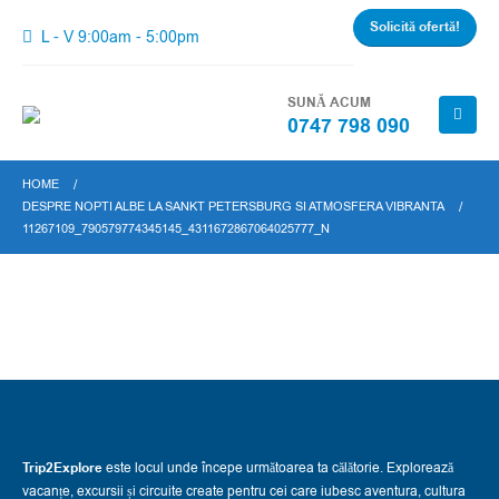
Solicită ofertă!
L - V 9:00am - 5:00pm
SUNĂ ACUM
0747 798 090
HOME
DESPRE NOPTI ALBE LA SANKT PETERSBURG SI ATMOSFERA VIBRANTA
11267109_790579774345145_4311672867064025777_N
Trip2Explore
este locul unde începe următoarea ta călătorie. Explorează
vacanțe, excursii și circuite create pentru cei care iubesc aventura, cultura