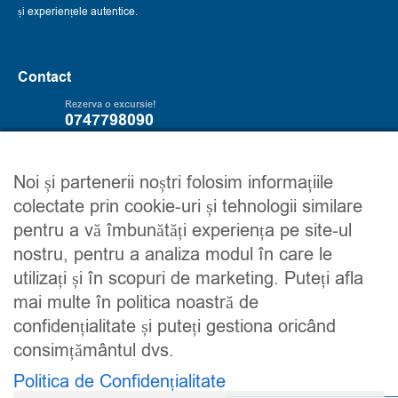
și experiențele autentice.
Contact
Rezerva o excursie!
0747798090
Servicii
Trip2explore
Noi și partenerii noștri folosim informațiile
colectate prin cookie-uri și tehnologii similare
Excursii
Despre noi
pentru a vă îmbunătăți experiența pe site-ul
Circuite
Contacteaza-ne
nostru, pentru a analiza modul în care le
Detalii financiare
Maroc
utilizați și în scopuri de marketing. Puteți afla
Urmareste-ne
mai multe în politica noastră de
confidențialitate și puteți gestiona oricând
consimțământul dvs.
Politica de Confidențialitate