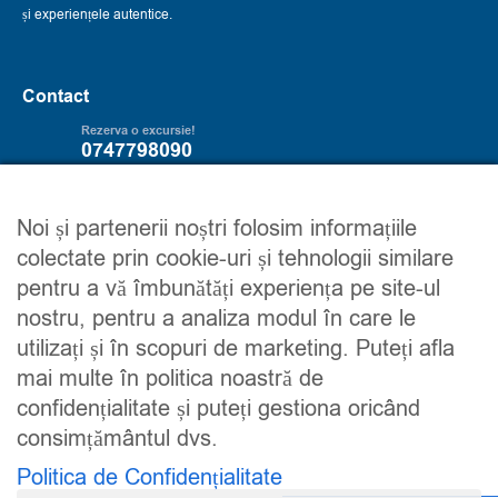
și experiențele autentice.
Contact
Rezerva o excursie!
0747798090
Servicii
Trip2explore
Noi și partenerii noștri folosim informațiile
colectate prin cookie-uri și tehnologii similare
Excursii
Despre noi
pentru a vă îmbunătăți experiența pe site-ul
Circuite
Contacteaza-ne
nostru, pentru a analiza modul în care le
Detalii financiare
Maroc
utilizați și în scopuri de marketing. Puteți afla
Urmareste-ne
mai multe în politica noastră de
confidențialitate și puteți gestiona oricând
consimțământul dvs.
Politica de Confidențialitate