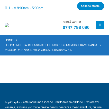
Solicită ofertă!
L - V 9:00am - 5:00pm
SUNĂ ACUM
0747 798 090
HOME
DESPRE NOPTI ALBE LA SANKT PETERSBURG SI ATMOSFERA VIBRANTA
11665685_418479051671962_3150369468734094677_N
Trip2Explore
este locul unde începe următoarea ta călătorie. Explorează
vacanțe, excursii și circuite create pentru cei care iubesc aventura, cultura