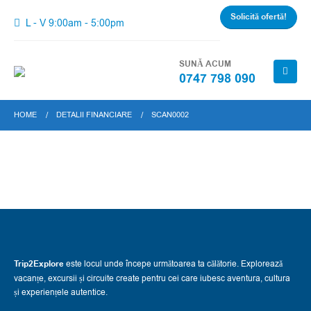
Solicită ofertă!
L - V 9:00am - 5:00pm
SUNĂ ACUM
0747 798 090
HOME
DETALII FINANCIARE
SCAN0002
Trip2Explore
este locul unde începe următoarea ta călătorie. Explorează
vacanțe, excursii și circuite create pentru cei care iubesc aventura, cultura
și experiențele autentice.