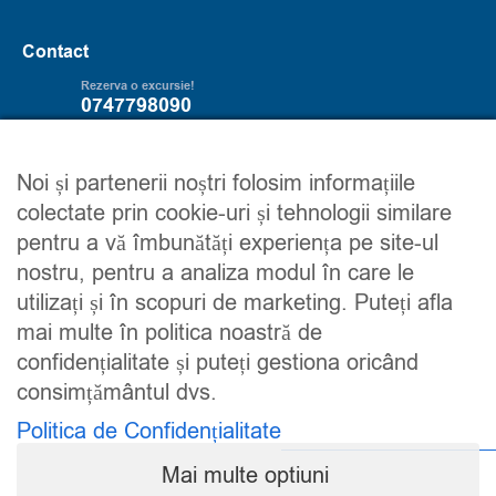
Contact
Rezerva o excursie!
0747798090
Servicii
Trip2explore
Noi și partenerii noștri folosim informațiile
colectate prin cookie-uri și tehnologii similare
Excursii
Despre noi
pentru a vă îmbunătăți experiența pe site-ul
Circuite
Contacteaza-ne
nostru, pentru a analiza modul în care le
Detalii financiare
Maroc
utilizați și în scopuri de marketing. Puteți afla
Urmareste-ne
mai multe în politica noastră de
confidențialitate și puteți gestiona oricând
consimțământul dvs.
Politica de Confidențialitate
Mai multe optiuni