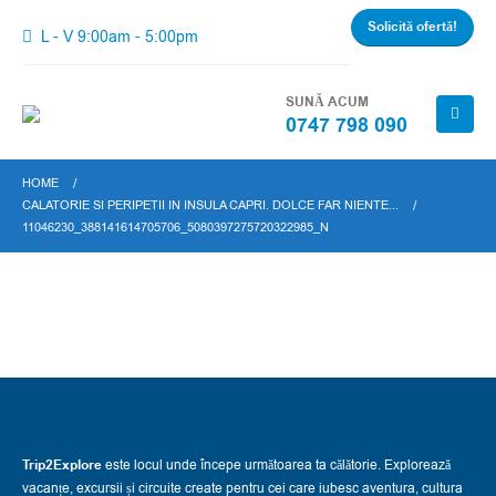
Solicită ofertă!
L - V 9:00am - 5:00pm
SUNĂ ACUM
0747 798 090
HOME
CALATORIE SI PERIPETII IN INSULA CAPRI. DOLCE FAR NIENTE...
11046230_388141614705706_5080397275720322985_N
Trip2Explore
este locul unde începe următoarea ta călătorie. Explorează
vacanțe, excursii și circuite create pentru cei care iubesc aventura, cultura