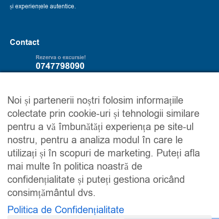
și experiențele autentice.
Contact
Rezerva o excursie!
0747798090
Servicii
Trip2explore
Noi și partenerii noștri folosim informațiile
colectate prin cookie-uri și tehnologii similare
Excursii
Despre noi
pentru a vă îmbunătăți experiența pe site-ul
Circuite
Contacteaza-ne
nostru, pentru a analiza modul în care le
Detalii financiare
Maroc
utilizați și în scopuri de marketing. Puteți afla
Urmareste-ne
mai multe în politica noastră de
confidențialitate și puteți gestiona oricând
consimțământul dvs.
Politica de Confidențialitate