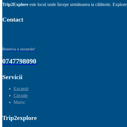
Trip2Explore
este locul unde începe următoarea ta călătorie. Exploreaz
Contact
Rezerva o excursie!
0747798090
Servicii
Excursii
Circuite
Maroc
Trip2explore