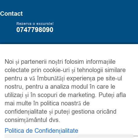
Contact
Rezerva o excursie!
0747798090
Servicii
Trip2explore
Noi și partenerii noștri folosim informațiile
Excursii
Despre noi
colectate prin cookie-uri și tehnologii similare
Circuite
Contacteaza-ne
pentru a vă îmbunătăți experiența pe site-ul
Detalii financiare
Maroc
nostru, pentru a analiza modul în care le
utilizați și în scopuri de marketing. Puteți afla
Urmareste-ne
mai multe în politica noastră de
confidențialitate și puteți gestiona oricând
consimțământul dvs.
Politica de Confidențialitate