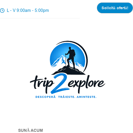
Solicită ofertă!
L - V 9:00am - 5:00pm
SUNĂ ACUM