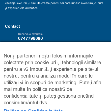
vacanțe, excursii și circuite create pentru cei care iubesc aventura, cultura
și experiențele autentice.
Contact
Rezerva o excursie!
0747798090
Servicii
Trip2explore
Noi și partenerii noștri folosim informațiile
colectate prin cookie-uri și tehnologii similare
Excursii
Despre noi
pentru a vă îmbunătăți experiența pe site-ul
Circuite
Contacteaza-ne
nostru, pentru a analiza modul în care le
Detalii financiare
Maroc
utilizați și în scopuri de marketing. Puteți afla
Urmareste-ne
mai multe în politica noastră de
confidențialitate și puteți gestiona oricând
consimțământul dvs.