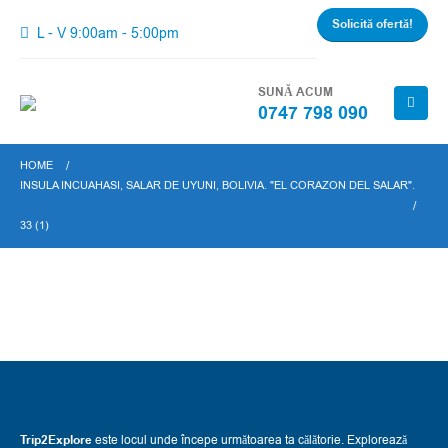
Solicită ofertă!
L - V 9:00am - 5:00pm
SUNĂ ACUM
0747 798 090
HOME
INSULA INCUAHASI, SALAR DE UYUNI, BOLIVIA. "EL CORAZON DEL SALAR".
33 (1)
Trip2Explore
este locul unde începe următoarea ta călătorie. Explorează