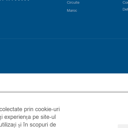
Circuite
Co
Det
Maroc
 colectate prin cookie-uri
ți experiența pe site-ul
ilizați și în scopuri de