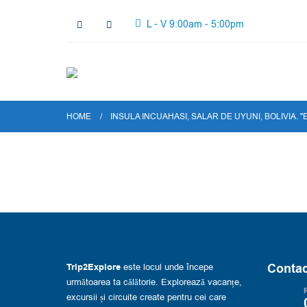
L - V 9:00am - 5:00pm
HOME
INSULA INCUAHASI, SALAR DE UYUNI, BOLIVIA. 
Contac
Trip2Explore
este locul unde începe
următoarea ta călătorie. Explorează vacanțe,
R
excursii și circuite create pentru cei care