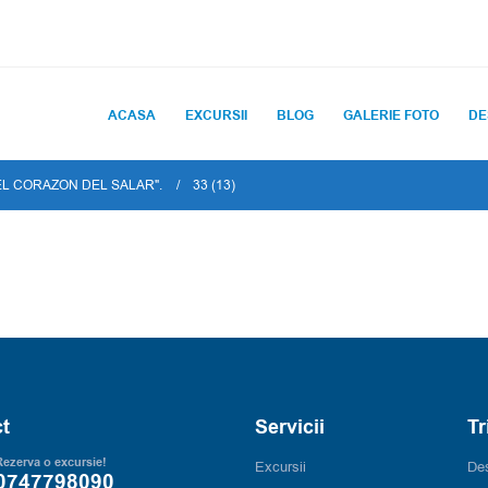
ACASA
EXCURSII
BLOG
GALERIE FOTO
DE
"EL CORAZON DEL SALAR".
33 (13)
t
Servicii
Tr
ezerva o excursie!
Excursii
Des
0747798090