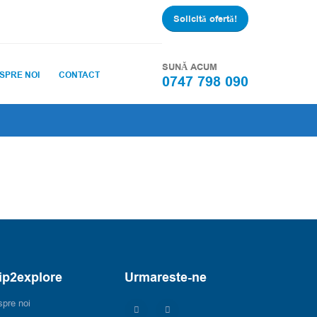
Solicită ofertă!
SUNĂ ACUM
SPRE NOI
CONTACT
0747 798 090
ip2explore
Urmareste-ne
pre noi