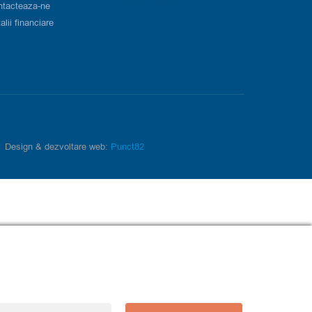
ntacteaza-ne
alii financiare
Design & dezvoltare web:
Punct82