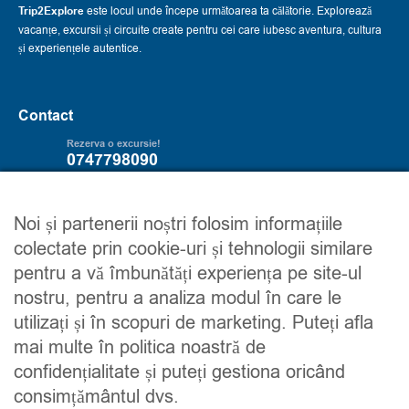
Trip2Explore
este locul unde începe următoarea ta călătorie. Explorează
vacanțe, excursii și circuite create pentru cei care iubesc aventura, cultura
și experiențele autentice.
Contact
Rezerva o excursie!
0747798090
Servicii
Trip2explore
Noi și partenerii noștri folosim informațiile
colectate prin cookie-uri și tehnologii similare
Excursii
Despre noi
pentru a vă îmbunătăți experiența pe site-ul
Circuite
Contacteaza-ne
nostru, pentru a analiza modul în care le
Detalii financiare
Maroc
utilizați și în scopuri de marketing. Puteți afla
Urmareste-ne
mai multe în politica noastră de
confidențialitate și puteți gestiona oricând
consimțământul dvs.