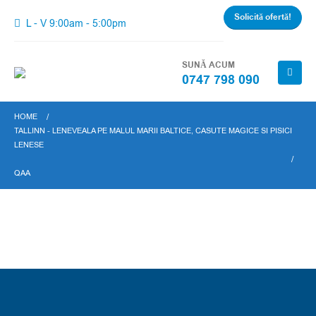
Solicită ofertă!
L - V 9:00am - 5:00pm
SUNĂ ACUM
0747 798 090
HOME
TALLINN - LENEVEALA PE MALUL MARII BALTICE, CASUTE MAGICE SI PISICI
LENESE
QAA