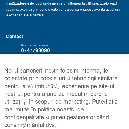
Trip2Explore
este locul unde începe următoarea ta călătorie. Explorează
vacanțe, excursii și circuite create pentru cei care iubesc aventura, cultura
și experiențele autentice.
Contact
Rezerva o excursie!
0747798090
Servicii
Trip2explore
Noi și partenerii noștri folosim informațiile
colectate prin cookie-uri și tehnologii similare
Excursii
Despre noi
pentru a vă îmbunătăți experiența pe site-ul
Circuite
Contacteaza-ne
nostru, pentru a analiza modul în care le
Detalii financiare
Maroc
utilizați și în scopuri de marketing. Puteți afla
Urmareste-ne
mai multe în politica noastră de
confidențialitate și puteți gestiona oricând
consimțământul dvs.