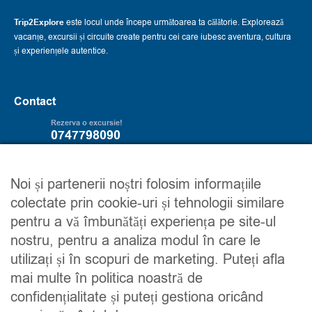
Trip2Explore
este locul unde începe următoarea ta călătorie. Explorează
vacanțe, excursii și circuite create pentru cei care iubesc aventura, cultura
și experiențele autentice.
Contact
Rezerva o excursie!
0747798090
Servicii
Trip2explore
Noi și partenerii noștri folosim informațiile
colectate prin cookie-uri și tehnologii similare
Excursii
Despre noi
pentru a vă îmbunătăți experiența pe site-ul
Circuite
Contacteaza-ne
nostru, pentru a analiza modul în care le
Detalii financiare
Maroc
utilizați și în scopuri de marketing. Puteți afla
Urmareste-ne
mai multe în politica noastră de
confidențialitate și puteți gestiona oricând