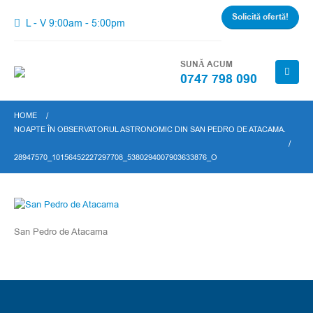
Solicită ofertă!
L - V 9:00am - 5:00pm
SUNĂ ACUM
0747 798 090
HOME
NOAPTE ÎN OBSERVATORUL ASTRONOMIC DIN SAN PEDRO DE ATACAMA.
28947570_10156452227297708_5380294007903633876_O
San Pedro de Atacama