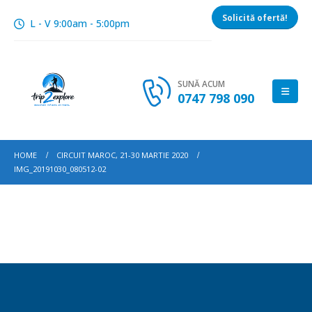
Solicită ofertă!
L - V 9:00am - 5:00pm
SUNĂ ACUM
0747 798 090
HOME
CIRCUIT MAROC, 21-30 MARTIE 2020
IMG_20191030_080512-02