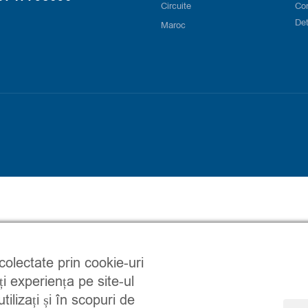
Circuite
Co
Det
Maroc
 colectate prin cookie-uri
ți experiența pe site-ul
ilizați și în scopuri de