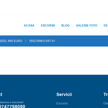
ACASA
EXCURSII
BLOG
GALERIE FOTO
DE
2022, 895 EURO
1652789831297-01
t
Servicii
Tr
ezerva o excursie!
Excursii
Des
0747798090