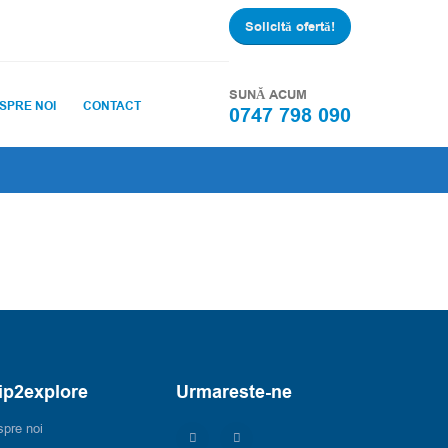
Solicită ofertă!
SUNĂ ACUM
SPRE NOI
CONTACT
0747 798 090
ip2explore
Urmareste-ne
pre noi