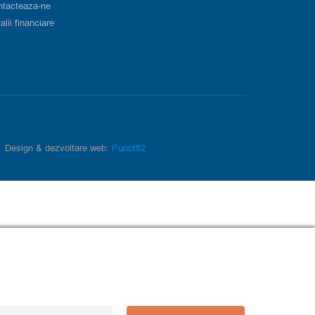
ntacteaza-ne
alii financiare
Design & dezvoltare web:
Punct82