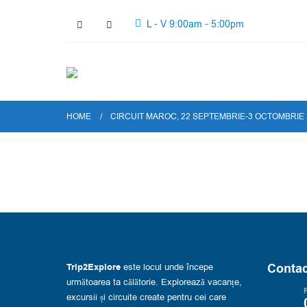
L - V 9:00am - 5:00pm
HOME
CIRCUIT MAROC, 22 SEPTEMBRIE-3 OCTOMBRIE 
Contac
Trip2Explore
este locul unde începe
următoarea ta călătorie. Explorează vacanțe,
R
excursii și circuite create pentru cei care