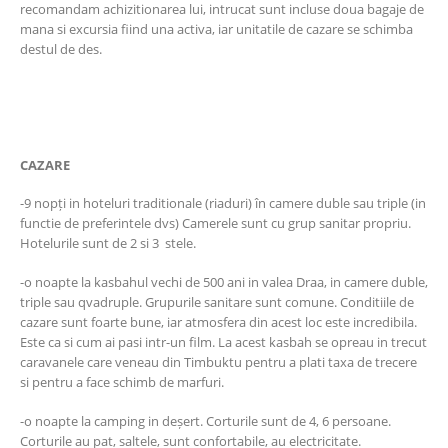
recomandam achizitionarea lui, intrucat sunt incluse doua bagaje de
mana si excursia fiind una activa, iar unitatile de cazare se schimba
destul de des.
CAZARE
-9 nopți in hoteluri traditionale (riaduri) în camere duble sau triple (in
functie de preferintele dvs) Camerele sunt cu grup sanitar propriu.
Hotelurile sunt de 2 si 3 stele.
-o noapte la kasbahul vechi de 500 ani in valea Draa, in camere duble,
triple sau qvadruple. Grupurile sanitare sunt comune. Conditiile de
cazare sunt foarte bune, iar atmosfera din acest loc este incredibila.
Este ca si cum ai pasi intr-un film. La acest kasbah se opreau in trecut
caravanele care veneau din Timbuktu pentru a plati taxa de trecere
si pentru a face schimb de marfuri.
-o noapte la camping in deșert. Corturile sunt de 4, 6 persoane.
Corturile au pat, saltele, sunt confortabile, au electricitate.