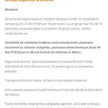
lista participantilor la excursie.
Mențiuni
Excursia se organizează cu însoțitor de grup român în condițiile în
care grupul va fi de minimum 14 persoane. La un grup mai mic de 14
persoane, se poate pleca cu insotitor de grup roman, pretul
recalculandu-se.
Conditiile de calatorie in Maroc sunt urmatoarele: persoane
vaccinate cu schema completa, persoane nevaccinate pe baza de
test PCR facut cu 48 ore inainte de intrarea in Maroc.
Asigurarea storno este recomandata și trebuie făcută în mod
individual de către fiecare turist. Va putem ajuta cu incheierea
acesteia.
Transportul local în Maroc se face cu microbuze moderne.
Este necesar pașaportul valid minimum 6 luni de zile de la data ieșirii
din Maroc.
Toate condițiile, drepturile și obligațiile agenției, cât și ale turistului,