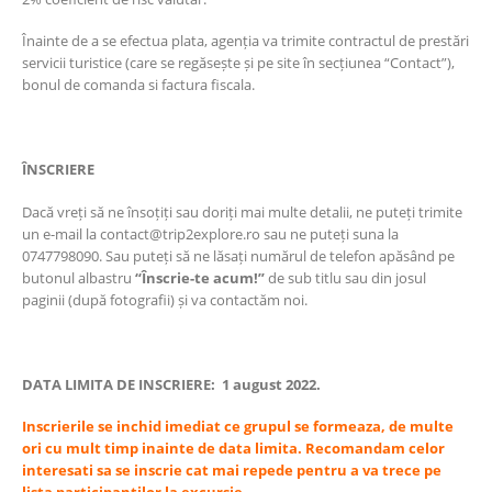
Înainte de a se efectua plata, agenția va trimite contractul de prestări
servicii turistice (care se regăsește și pe site în secțiunea “Contact”),
bonul de comanda si factura fiscala.
ÎNSCRIERE
Dacă vreți să ne însoțiți sau doriți mai multe detalii, ne puteți trimite
un e-mail la contact@trip2explore.ro sau ne puteți suna la
0747798090. Sau puteți să ne lăsați numărul de telefon apăsând pe
butonul albastru
“Înscrie-te acum!”
de sub titlu sau din josul
paginii (după fotografii) și va contactăm noi.
DATA LIMITA DE INSCRIERE: 1 august 2022.
Inscrierile se inchid imediat ce grupul se formeaza, de multe
ori cu mult timp inainte de data limita. Recomandam celor
interesati sa se inscrie cat mai repede pentru a va trece pe