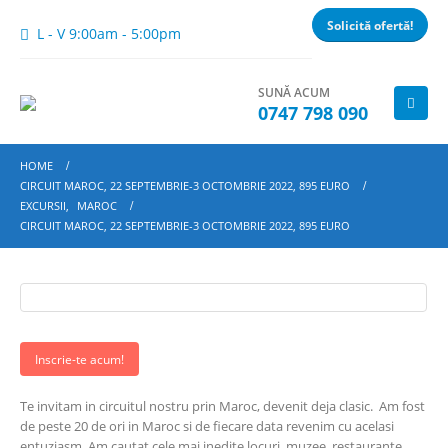
Solicită ofertă!
L - V 9:00am - 5:00pm
SUNĂ ACUM
0747 798 090
HOME
CIRCUIT MAROC, 22 SEPTEMBRIE-3 OCTOMBRIE 2022, 895 EURO
EXCURSII
,
MAROC
CIRCUIT MAROC, 22 SEPTEMBRIE-3 OCTOMBRIE 2022, 895 EURO
Inscrie-te acum!
Te invitam in circuitul nostru prin Maroc, devenit deja clasic. Am fost
de peste 20 de ori in Maroc si de fiecare data revenim cu acelasi
entuziasm. Am cautat cele mai inedite locuri, muzee, restaurante,