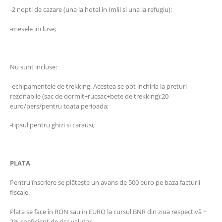
-2 nopti de cazare (una la hotel in Imlil si una la refugiu);
-mesele incluse;
Nu sunt incluse:
-echipamentele de trekking. Acestea se pot inchiria la preturi
rezonabile (sac de dormit+rucsac+bete de trekking):20
euro/pers/pentru toata perioada;
-tipsul pentru ghizi si carausi;
PLATA
Pentru înscriere se plătește un avans de 500 euro pe baza facturii
fiscale.
Plata se face în RON sau in EURO la cursul BNR din ziua respectivă +
2% coeficient de risc valutar.