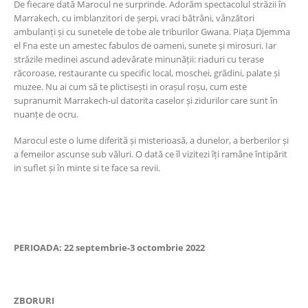
De fiecare dată Marocul ne surprinde. Adorăm spectacolul străzii în
Marrakech, cu imblanzitori de șerpi, vraci bătrâni, vânzători
ambulanți și cu sunetele de tobe ale triburilor Gwana. Piața Djemma
el Fna este un amestec fabulos de oameni, sunete și mirosuri. Iar
străzile medinei ascund adevărate minunății: riaduri cu terase
răcoroase, restaurante cu specific local, moschei, grădini, palate și
muzee. Nu ai cum să te plictisești in orașul roșu, cum este
supranumit Marrakech-ul datorita caselor și zidurilor care sunt în
nuanțe de ocru.
Marocul este o lume diferită și misterioasă, a dunelor, a berberilor și
a femeilor ascunse sub văluri. O dată ce îl vizitezi îți ramâne întipărit
in suflet și în minte si te face sa revii.
PERIOADA: 22 septembrie-3 octombrie 2022
ZBORURI