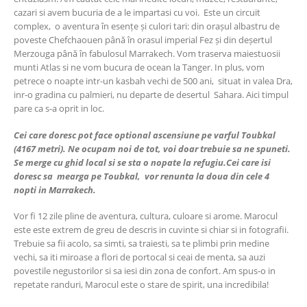
cazari si avem bucuria de a le impartasi cu voi. Este un circuit
complex, o aventura în esențe și culori tari: din orașul albastru de
poveste Chefchaouen până în orasul imperial Fez și din deșertul
Merzouga până în fabulosul Marrakech. Vom traserva maiestuosii
munti Atlas si ne vom bucura de ocean la Tanger. In plus, vom
petrece o noapte intr-un kasbah vechi de 500 ani, situat in valea Dra,
inr-o gradina cu palmieri, nu departe de desertul Sahara. Aici timpul
pare ca s-a oprit in loc.
Cei care doresc pot face optional ascensiune pe varful Toubkal
(4167 metri). Ne ocupam noi de tot, voi doar trebuie sa ne spuneti.
Se merge cu ghid local si se sta o nopate la refugiu.Cei care isi
doresc sa mearga pe Toubkal, vor renunta la doua din cele 4
nopti in Marrakech.
Vor fi 12 zile pline de aventura, cultura, culoare si arome. Marocul
este este extrem de greu de descris in cuvinte si chiar si in fotografii.
Trebuie sa fii acolo, sa simti, sa traiesti, sa te plimbi prin medine
vechi, sa iti miroase a flori de portocal si ceai de menta, sa auzi
povestile negustorilor si sa iesi din zona de confort. Am spus-o in
repetate randuri, Marocul este o stare de spirit, una incredibila!