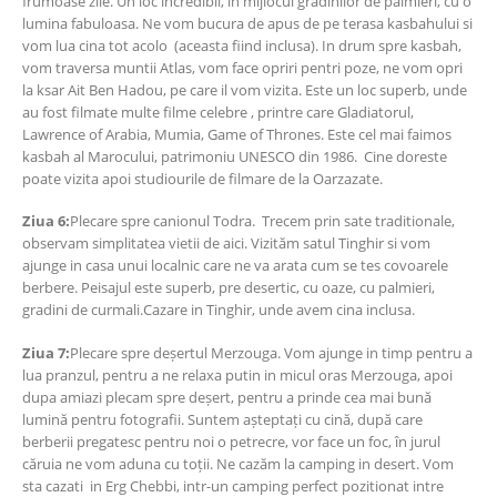
frumoase zile. Un loc incredibil, in mijlocul gradinilor de palmieri, cu o
lumina fabuloasa. Ne vom bucura de apus de pe terasa kasbahului si
vom lua cina tot acolo (aceasta fiind inclusa). In drum spre kasbah,
vom traversa muntii Atlas, vom face opriri pentri poze, ne vom opri
la ksar Ait Ben Hadou, pe care il vom vizita. Este un loc superb, unde
au fost filmate multe filme celebre , printre care Gladiatorul,
Lawrence of Arabia, Mumia, Game of Thrones. Este cel mai faimos
kasbah al Marocului, patrimoniu UNESCO din 1986. Cine doreste
poate vizita apoi studiourile de filmare de la Oarzazate.
Ziua 6:
Plecare spre canionul Todra. Trecem prin sate traditionale,
observam simplitatea vietii de aici. Vizităm satul Tinghir si vom
ajunge in casa unui localnic care ne va arata cum se tes covoarele
berbere. Peisajul este superb, pre desertic, cu oaze, cu palmieri,
gradini de curmali.Cazare in Tinghir, unde avem cina inclusa.
Ziua 7:
Plecare spre deșertul Merzouga. Vom ajunge in timp pentru a
lua pranzul, pentru a ne relaxa putin in micul oras Merzouga, apoi
dupa amiazi plecam spre deșert, pentru a prinde cea mai bună
lumină pentru fotografii. Suntem așteptați cu cină, după care
berberii pregatesc pentru noi o petrecre, vor face un foc, în jurul
căruia ne vom aduna cu toții. Ne cazăm la camping in desert. Vom
sta cazati in Erg Chebbi, intr-un camping perfect pozitionat intre