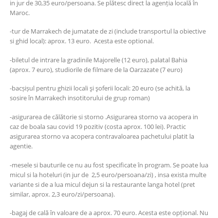
in jur de 30,35 euro/persoana. Se plătesc direct la agenția locală în
Maroc.
-tur de Marrakech de jumatate de zi (include transportul la obiective
si ghid local): aprox. 13 euro. Acesta este optional.
-biletul de intrare la gradinile Majorelle (12 euro), palatal Bahia
(aprox. 7 euro), studiorile de filmare de la Oarzazate (7 euro)
-bacșișul pentru ghizii locali şi şoferii locali: 20 euro (se achită, la
sosire în Marrakech insotitorului de grup roman)
-asigurarea de călătorie si storno .Asigurarea storno va acopera in
caz de boala sau covid 19 pozitiv (costa aprox. 100 lei). Practic
asigurarea storno va acopera contravaloarea pachetului platit la
agentie.
-mesele si bauturile ce nu au fost specificate în program. Se poate lua
micul si la hoteluri (in jur de 2,5 euro/persoana/zi) , insa exista multe
variante si de a lua micul dejun si la restaurante langa hotel (pret
similar, aprox. 2,3 euro/zi/persoana).
-bagaj de cală în valoare de a aprox. 70 euro. Acesta este opțional. Nu