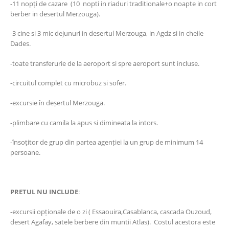
-11 nopți de cazare (10 nopti in riaduri traditionale+o noapte in cort
berber in desertul Merzouga).
-3 cine si 3 mic dejunuri in desertul Merzouga, in Agdz si in cheile
Dades.
-toate transferurie de la aeroport si spre aeroport sunt incluse.
-circuitul complet cu microbuz si sofer.
-excursie în deșertul Merzouga.
-plimbare cu camila la apus si dimineata la intors.
-însoțitor de grup din partea agenției la un grup de minimum 14
persoane.
PRETUL NU INCLUDE
:
-excursii opționale de o zi ( Essaouira,Casablanca, cascada Ouzoud,
desert Agafay, satele berbere din muntii Atlas). Costul acestora este