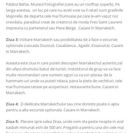
Palatul Bahia. Muzeul Fotografiei (care au un rooftop superb). Pe
langa acestea, un loc pe care nu aveti voie sa il ratati sunt gradinile
Majorelle, de departe cele mai frumoase pe care le-am vazut noi
vreodata, paradisul creat de creatorul de moda Yves Saint Laurent
impreuna cu partenerul sau Piere Berge. Cazare în Marrakech.
Ziua 3:
Vizitare Marrakech sau posibilitatea de a face o excursie
optionala (cascada Ouzoud, Casablanca , Agadir, Essaouira). Cazare
in Marrakech.
Aceasta este ziua in care puteti descoperi Marrakechul autentic,cel
din afara drumului batut de turisti. Instotitorul de grup va va face
multe recomandari care suntem siguri ca va vor placea: de la
hammam-uri unde va puteti relaxa, pana la piete de vechituri, cele
mai frumoase terase pe acoperisuri, restaurante bune. Cazare in
Marrakech.
Ziua 4:
Zi dedicata Marrakechului sau cine doreste poate o apta
pentru a alta excursie optionala. Cazare in Marrakech.
Ziua 5:
Plecare spre valea Draa, unde vom sta peste noapte in acel
kasbah minunat echi de 500 ani. Pregatiti-a pentru una din cele mai