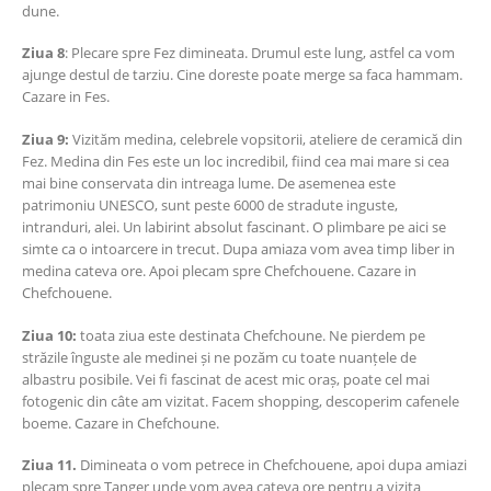
dune.
Ziua 8
: Plecare spre Fez dimineata. Drumul este lung, astfel ca vom
ajunge destul de tarziu. Cine doreste poate merge sa faca hammam.
Cazare in Fes.
Ziua 9:
Vizităm medina, celebrele vopsitorii, ateliere de ceramică din
Fez. Medina din Fes este un loc incredibil, fiind cea mai mare si cea
mai bine conservata din intreaga lume. De asemenea este
patrimoniu UNESCO, sunt peste 6000 de stradute inguste,
intranduri, alei. Un labirint absolut fascinant. O plimbare pe aici se
simte ca o intoarcere in trecut. Dupa amiaza vom avea timp liber in
medina cateva ore. Apoi plecam spre Chefchouene. Cazare in
Chefchouene.
Ziua 10:
toata ziua este destinata Chefchoune. Ne pierdem pe
străzile înguste ale medinei și ne pozăm cu toate nuanțele de
albastru posibile. Vei fi fascinat de acest mic oraș, poate cel mai
fotogenic din câte am vizitat. Facem shopping, descoperim cafenele
boeme. Cazare in Chefchoune.
Ziua 11.
Dimineata o vom petrece in Chefchouene, apoi dupa amiazi
plecam spre Tanger unde vom avea cateva ore pentru a vizita