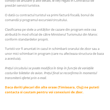
condiții de anulare și alte detalii, le veți regăsi în Contractul de
prestări servicii turistice.
O dată cu contractul turistul va primi factură fiscală, bonul de
comandă și programul excursiei/circuitului.
Clasificarea pe stele a unităților de cazare din program este cea
atribuită în mod oficial de către Ministerul Turismului din Maroc
conform standardelor proprii.
Turistii vor fi anuntati in cazul in schimbarii orarului de zbor sau a
unor mici schimbari in program (care nu afecteaza structura de baza
a acestuia).
Prețul circuitului se poate modifica în timp în funcție de variațiile
costurilor biletelor de avion. Prețul final se reconfirma în momentul
transmiterii ofertei prin e-mail.
Daca doriti plecari din alte orase (Timisoara, Cluj) ne puteti
contacta si cautam pentru voi conexiuni de zbor.