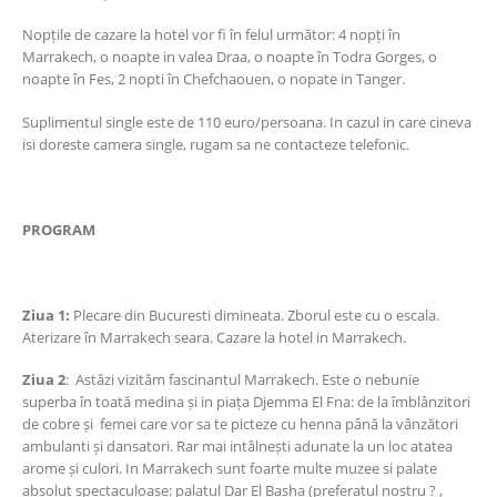
Nopțile de cazare la hotel vor fi în felul următor: 4 nopți în
Marrakech, o noapte in valea Draa, o noapte în Todra Gorges, o
noapte în Fes, 2 nopti în Chefchaouen, o nopate in Tanger.
Suplimentul single este de 110 euro/persoana. In cazul in care cineva
isi doreste camera single, rugam sa ne contacteze telefonic.
PROGRAM
Ziua 1:
Plecare din Bucuresti dimineata. Zborul este cu o escala.
Aterizare în Marrakech seara. Cazare la hotel in Marrakech.
Ziua 2
: Astăzi vizităm fascinantul Marrakech. Este o nebunie
superba în toată medina și in piața Djemma El Fna: de la îmblânzitori
de cobre și femei care vor sa te picteze cu henna până la vânzători
ambulanti și dansatori. Rar mai intâlnești adunate la un loc atatea
arome și culori. In Marrakech sunt foarte multe muzee si palate
absolut spectaculoase: palatul Dar El Basha (preferatul nostru ? ,