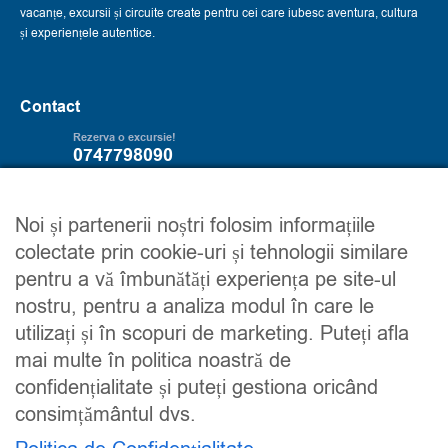
vacanțe, excursii și circuite create pentru cei care iubesc aventura, cultura
și experiențele autentice.
Contact
Rezerva o excursie!
0747798090
Servicii
Trip2explore
Noi și partenerii noștri folosim informațiile
colectate prin cookie-uri și tehnologii similare
Excursii
Despre noi
pentru a vă îmbunătăți experiența pe site-ul
Circuite
Contacteaza-ne
nostru, pentru a analiza modul în care le
Detalii financiare
Maroc
utilizați și în scopuri de marketing. Puteți afla
Urmareste-ne
mai multe în politica noastră de
confidențialitate și puteți gestiona oricând
consimțământul dvs.