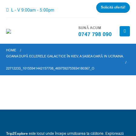
Solicită ofertă!
L - V 9:00am - 5:00pm
SUNĂ ACUM
0747 798 090
HOME
GOANA DUPĂ ECLERELE GALACTICE ÎN KIEV, A ȘASEA OARĂ IN UCRAINA.
22712233_10155941442157708_4697592753934180367_O
Trip2Explore
este locul unde începe următoarea ta călătorie. Explorează