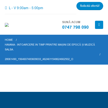
Solicită ofertă!
L - V 9:00am - 5:00pm
SUNĂ ACUM
0747 798 090
HOME
HAVANA - INTOARCERE IN TIMP PRINTRE MAȘINI DE EPOCĂ ȘI MUZICĂ
SALSA.
28061490_1564607483609033_4624611548624662502_O