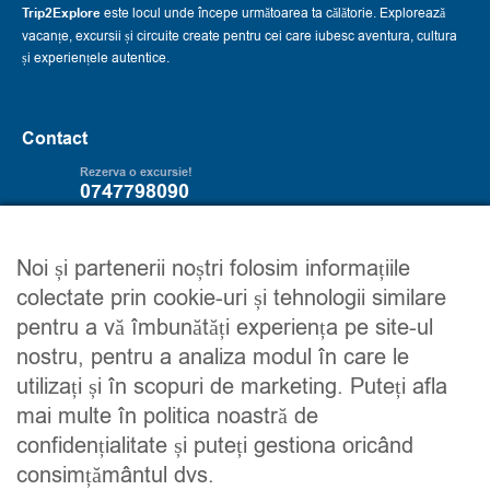
Trip2Explore
este locul unde începe următoarea ta călătorie. Explorează
vacanțe, excursii și circuite create pentru cei care iubesc aventura, cultura
și experiențele autentice.
Contact
Rezerva o excursie!
0747798090
Servicii
Trip2explore
Noi și partenerii noștri folosim informațiile
colectate prin cookie-uri și tehnologii similare
Excursii
Despre noi
pentru a vă îmbunătăți experiența pe site-ul
Circuite
Contacteaza-ne
nostru, pentru a analiza modul în care le
Detalii financiare
Maroc
utilizați și în scopuri de marketing. Puteți afla
Urmareste-ne
mai multe în politica noastră de
confidențialitate și puteți gestiona oricând
consimțământul dvs.