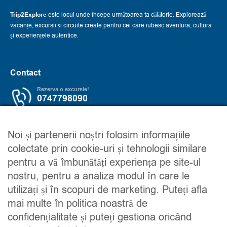
Trip2Explore
este locul unde începe următoarea ta călătorie. Explorează
vacanțe, excursii și circuite create pentru cei care iubesc aventura, cultura
și experiențele autentice.
Contact
Rezerva o excursie!
0747798090
Servicii
Trip2explore
Noi și partenerii noștri folosim informațiile
colectate prin cookie-uri și tehnologii similare
Excursii
Despre noi
pentru a vă îmbunătăți experiența pe site-ul
Circuite
Contacteaza-ne
nostru, pentru a analiza modul în care le
Detalii financiare
Maroc
utilizați și în scopuri de marketing. Puteți afla
Urmareste-ne
mai multe în politica noastră de
confidențialitate și puteți gestiona oricând