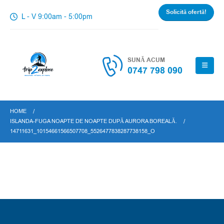
Solicită ofertă!
L - V 9:00am - 5:00pm
SUNĂ ACUM
0747 798 090
HOME
ISLANDA-FUGA NOAPTE DE NOAPTE DUPĂ AURORA BOREALĂ.
14711631_10154661566507708_5526477838287738158_O