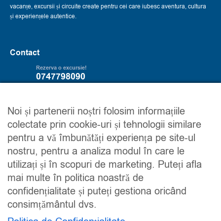
vacanțe, excursii și circuite create pentru cei care iubesc aventura, cultura
și experiențele autentice.
Contact
Rezerva o excursie!
0747798090
Servicii
Trip2explore
Noi și partenerii noștri folosim informațiile
colectate prin cookie-uri și tehnologii similare
Excursii
Despre noi
pentru a vă îmbunătăți experiența pe site-ul
Circuite
Contacteaza-ne
nostru, pentru a analiza modul în care le
Detalii financiare
Maroc
utilizați și în scopuri de marketing. Puteți afla
Urmareste-ne
mai multe în politica noastră de
confidențialitate și puteți gestiona oricând
consimțământul dvs.