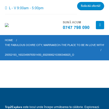
Solicită ofertă!
L - V 9:00am - 5:00pm
SUNĂ ACUM
0747 798 090
HOME
THE FABULOUS OCHRE CITY, MARRAKECH-THE PLACE TO BE IN LOVE WITH!
29352193_1602349976501450_6920906210390346825_O
Trip2Explore
este locul unde începe următoarea ta călătorie. Explorează