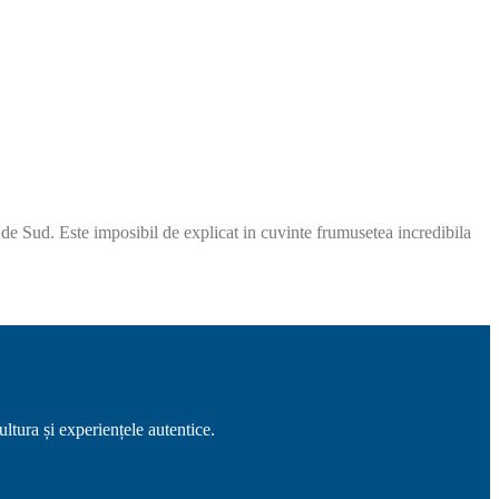
a de Sud. Este imposibil de explicat in cuvinte frumusetea incredibila
ltura și experiențele autentice.