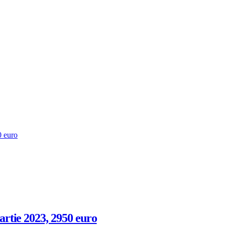
0 euro
N
XCURSIE
ERU,
artie 2023, 2950 euro
LIVIA,CHILE,