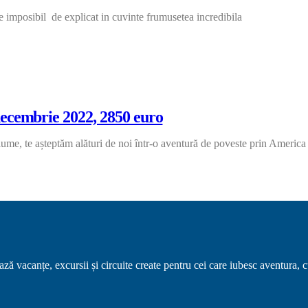
EBRUARIE-
e imposibil de explicat in cuvinte frumusetea incredibila
ARTIE
23,
50
URO
N
XCURSIE
ERU,
decembrie 2022, 2850 euro
LIVIA,CHILE,
OIEMBRIE-
n lume, te așteptăm alături de noi într-o aventură de poveste prin Americ
ECEMBRIE
22,
50
URO
ă vacanțe, excursii și circuite create pentru cei care iubesc aventura, cu