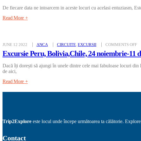
21
F
De fiecare data ne intoarcem in aceste locuri cu acelasi entuziasm, Est
11
M
20
Read More +
29
E
O
JUNE 12 2022
ANCA
CIRCUITE
,
EXCURSII
COMMENTS OFF
E
P
Excursie Peru, Bolivia,Chile, 24 noiembrie-11 
BO
24
N
Dacă îți dorești să ajungi în unele dintre cele mai fabuloase locuri di
11
D
de aici,
20
28
Read More +
E
Trip2Explore
este locul unde începe următoarea ta călătorie. Exploreaz
Contact