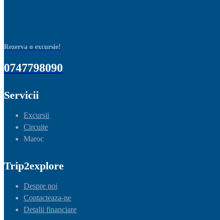
Rezerva o excursie!
0747798090
Servicii
Excursii
Circuite
Maroc
Trip2explore
Despre noi
Contacteaza-ne
Detalii financiare