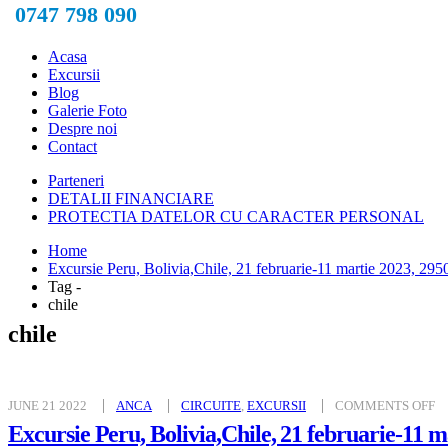
0747 798 090
Acasa
Excursii
Blog
Galerie Foto
Despre noi
Contact
Parteneri
DETALII FINANCIARE
PROTECTIA DATELOR CU CARACTER PERSONAL
Home
Excursie Peru, Bolivia,Chile, 21 februarie-11 martie 2023, 295
Tag -
chile
chile
O
JUNE 21 2022
ANCA
CIRCUITE
,
EXCURSII
COMMENTS OFF
E
P
Excursie Peru, Bolivia,Chile, 21 februarie-11 m
BO