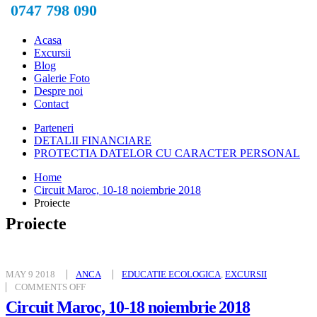
0747 798 090
Acasa
Excursii
Blog
Galerie Foto
Despre noi
Contact
Parteneri
DETALII FINANCIARE
PROTECTIA DATELOR CU CARACTER PERSONAL
Home
Circuit Maroc, 10-18 noiembrie 2018
Proiecte
Proiecte
MAY 9 2018
ANCA
EDUCATIE ECOLOGICA
,
EXCURSII
ON
COMMENTS OFF
CIRCUIT
MAROC,
Circuit Maroc, 10-18 noiembrie 2018
10-