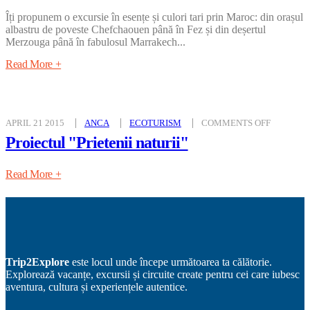
18
NOIEMBRIE
Îți propunem o excursie în esențe și culori tari prin Maroc: din orașul
2018
albastru de poveste Chefchaouen până în Fez și din deșertul
Merzouga până în fabulosul Marrakech...
Read More +
ON
APRIL 21 2015
ANCA
ECOTURISM
COMMENTS OFF
PROIECT
“PRIETEN
Proiectul "Prietenii naturii"
NATURII”
Read More +
Trip2Explore
este locul unde începe următoarea ta călătorie.
Explorează vacanțe, excursii și circuite create pentru cei care iubesc
aventura, cultura și experiențele autentice.