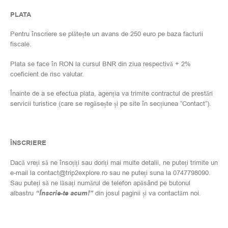
PLATA
Pentru înscriere se plătește un avans de 250 euro pe baza facturii
fiscale.
Plata se face în RON la cursul BNR din ziua respectivă + 2%
coeficient de risc valutar.
Înainte de a se efectua plata, agenția va trimite contractul de prestări
servicii turistice (care se regăsește și pe site în secțiunea “Contact”).
ÎNSCRIERE
Dacă vreți să ne însoțiți sau doriți mai multe detalii, ne puteți trimite un
e-mail la contact@trip2explore.ro sau ne puteți suna la 0747798090.
Sau puteți să ne lăsați numărul de telefon apăsând pe butonul
albastru
“Înscrie-te acum!”
din josul paginii și va contactăm noi.