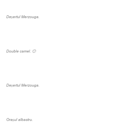
Deșertul Merzouga.
Double camel. 🙂
Deșertul Merzouga.
Orașul albastru.