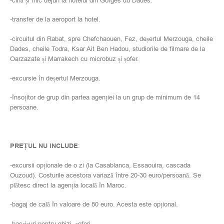
-cină și mic dejun la hotelul din Gorges du Dades.
-transfer de la aeroport la hotel.
-circuitul din Rabat, spre Chefchaouen, Fez, deșertul Merzouga, cheile
Dades, cheile Todra, Ksar Ait Ben Hadou, studiorile de filmare de la
Oarzazate și Marrakech cu microbuz și șofer.
-excursie în deșertul Merzouga.
-însoțitor de grup din partea agenției la un grup de minimum de 14
persoane.
PREȚUL NU INCLUDE
:
-excursii opționale de o zi (la Casablanca, Essaouira, cascada
Ouzoud). Costurile acestora variază între 20-30 euro/persoană. Se
plătesc direct la agenția locală în Maroc.
-bagaj de cală în valoare de 80 euro. Acesta este opțional.
-bacșișuri pentru ghizi, șoferi.