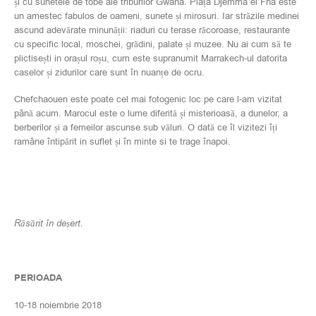
și cu sunetele de tobe ale triburilor Gwana. Piața Djemma el Fna este
un amestec fabulos de oameni, sunete și mirosuri. Iar străzile medinei
ascund adevărate minunății: riaduri cu terase răcoroase, restaurante
cu specific local, moschei, grădini, palate și muzee. Nu ai cum să te
plictisești in orașul roșu, cum este supranumit Marrakech-ul datorita
caselor și zidurilor care sunt în nuanțe de ocru.
Chefchaouen este poate cel mai fotogenic loc pe care l-am vizitat
până acum. Marocul este o lume diferită și misterioasă, a dunelor, a
berberilor și a femeilor ascunse sub văluri. O dată ce îl vizitezi îți
ramâne întipărit in suflet și în minte si te trage înapoi.
Răsărit în deșert.
PERIOADA
10-18 noiembrie 2018