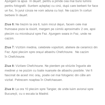
Ajungem la apus în deșert, pentru a prinde cea mai bună lumină
pentru fotografii. Suntem așteptați cu cină, după care berberii for face
un foc, în jurul căruia ne vom aduna cu toții. Ne cazăm în corturi
berbere în deșert.
Ziua 6:
Ne trezim la ora 6, luăm micul dejun, facem cele mai
frumoase poze la răsărit, mergem pe cămilă aproximativ 2 ore, apoi
plecăm cu microbuzul spre Fez. Ajungem seara in Fez, unde ne
cazăm.
Ziua 7:
Vizităm medina, celebrele vopsitorii, ateliere de ceramică din
Fez. Apoi plecăm spre orașul albastru Chefchoune. Ne cazăm
în Chefchoune.
Ziua 8:
Vizitare Chefchoune. Ne pierdem pe străzile înguste ale
medinei și ne pozăm cu toate nuanțele de albastru posibile. Vei fi
fascinat de acest mic oraș, poate cel mai fotogenic din câte am
vizitat. Petrecem noaptea în Chefchaouen.
Ziua 9:
La ora 10 plecăm spre Tangier, de unde luăm avionul spre
București, cu o escala la Madrid.