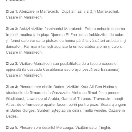
PROGRAM
Ziua 1:
Aterizare în Marrakech. După amiazi vizităm Marrakechul.
Cazare în Marrakech.
Ziua 2:
Astăzi vizităm fascinantul Marrakech. Este o nebunie superba
în toată medina și in piața Djemma El Fna: de la îmblânzitori de cobre
și femei care vor sa te picteze cu henna până la vânzători ambulanti și
dansatori. Rar mai intâlnești adunate la un loc atatea arome și culori.
Cazare în Marrakech.
Ziua 3:
Vizitare Marrakech sau posibilitatea de a face o excursie
opțională (la cascada Casablanca sau orașul pescăresc Essaouira).
Cazare în Marrakech.
Ziua 4:
Plecare spre cheile Dades. Vizităm Ksar Ait Ben Hadou și
studiourile de filmare de la Oarzazate. Aici s-au filmat filme precum:
Gladiatorul, Lawrence of Arabia, Game of Thrones. Traversăm munții
Atlas, de o frumusețe aparte, facem opriri pentru poze. Seara ajungem
în Dades Gorges. Suntem așteptati cu cină și multă veselie. Cazare în
Dades.
Ziua 5:
Plecare spre deșertul Merzouga. Vizităm satul Tinghir.