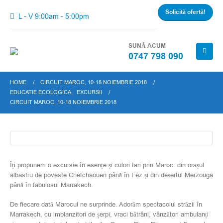
Solicită ofertă!
L - V 9:00am - 5:00pm
SUNĂ ACUM
0747 798 090
HOME
CIRCUIT MAROC, 10-18 NOIEMBRIE 2018
EDUCATIE ECOLOGICA
,
EXCURSII
CIRCUIT MAROC, 10-18 NOIEMBRIE 2018
Îți propunem o excursie în esențe și culori tari prin Maroc: din orașul
albastru de poveste Chefchaouen până în Fez și din deșertul Merzouga
până în fabulosul Marrakech.
De fiecare dată Marocul ne surprinde. Adorăm spectacolul străzii în
Marrakech, cu imblanzitori de șerpi, vraci bătrâni, vânzători ambulanți