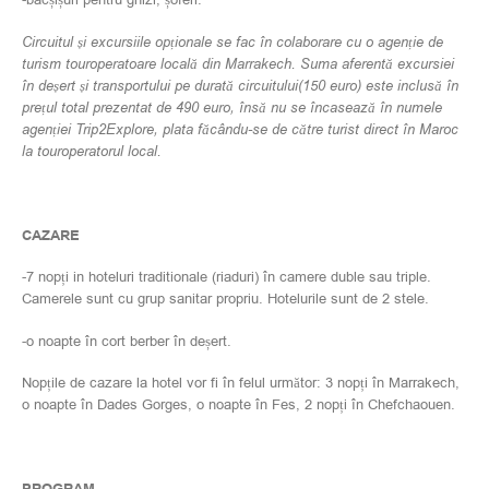
Circuitul și excursiile opționale se fac în colaborare cu o agenție de
turism touroperatoare locală din Marrakech. Suma aferentă excursiei
în deșert și transportului pe durată circuitului(150 euro) este inclusă în
prețul total prezentat de 490 euro, însă nu se încasează în numele
agenției Trip2Explore, plata făcându-se de către turist direct în Maroc
la touroperatorul local.
CAZARE
-7 nopți in hoteluri traditionale (riaduri) în camere duble sau triple.
Camerele sunt cu grup sanitar propriu. Hotelurile sunt de 2 stele.
-o noapte în cort berber în deșert.
Nopțile de cazare la hotel vor fi în felul următor: 3 nopți în Marrakech,
o noapte în Dades Gorges, o noapte în Fes, 2 nopți în Chefchaouen.