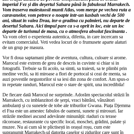
imperial Fez și din deșertul Sahara până în fabulosul Marrakech.
Vom traserva maiestuosii munti Atlas, vom merge pe vechea ruta a
caravanelor, vom petrece o noapte intr-un kasbah vechi de 500
ani, situat in valea Draa, inr-o gradina cu palmieri, nu departe de
desertul Sahara. Aici timpul pare ca s-a oprit in loc, este un loc
departe de turismul de masa, cu o atmosfera absolut fascinanta .
Va vom oferi o experienta autentica, diferita, in care incercam sa
evitam comercialul. Veti vedea locuri de o frumusete aparte alaturi
de un grup pe masura.
Vor fi doua saptamani pline de aventura, cultura, culoare si arome.
Marocul este extrem de greu de descris in cuvinte si chiar si in
fotografii. Trebuie sa fii acolo, sa simti, sa traiesti, sa te plimbi prin
medine vechi, sa iti miroase a flori de portocal si ceai de menta, sa
auzi povestile negustorilor si sa iesi din zona de confort. Am spus-o
in repetate randuri, Marocul este o stare de spirit, una incredibila!
De fiecare dată Marocul ne surprinde. Adorăm spectacolul străzii în
Marrakech, cu imblanzitori de șerpi, vraci bătrâni, vânzători
ambulanți și cu sunetele de tobe ale triburilor Gwana. Piața Djemma
el Fna este un amestec fabulos de oameni, sunete și mirosuri. Iar
străzile medinei ascund adevărate minunății: riaduri cu terase
răcoroase, restaurante cu specific local, moschei, grădini, palate și
muzee. Nu ai cum să te plictisești in orașul roșu, cum este
supranumit Marrakech-ul datorita caselor și zidurilor care sunt în