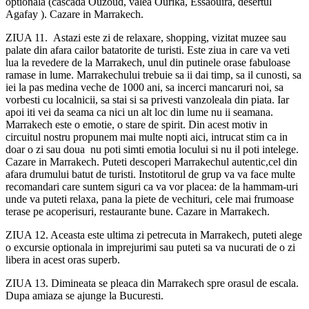
optionala (cascada Ouzoud, valea Ourika, Essaouira, desertul
Agafay ). Cazare in Marrakech.
ZIUA 11.
Astazi este zi de relaxare, shopping, vizitat muzee sau
palate din afara cailor batatorite de turisti. Este ziua in care va veti
lua la revedere de la Marrakech, unul din putinele orase fabuloase
ramase in lume. Marrakechului trebuie sa ii dai timp, sa il cunosti, sa
iei la pas medina veche de 1000 ani, sa incerci mancaruri noi, sa
vorbesti cu localnicii, sa stai si sa privesti vanzoleala din piata. Iar
apoi iti vei da seama ca nici un alt loc din lume nu ii seamana.
Marrakech este o emotie, o stare de spirit. Din acest motiv in
circuitul nostru propunem mai multe nopti aici, intrucat stim ca in
doar o zi sau doua nu poti simti emotia locului si nu il poti intelege.
Cazare in Marrakech. Puteti descoperi Marrakechul autentic,cel din
afara drumului batut de turisti. Instotitorul de grup va va face multe
recomandari care suntem siguri ca va vor placea: de la hammam-uri
unde va puteti relaxa, pana la piete de vechituri, cele mai frumoase
terase pe acoperisuri, restaurante bune. Cazare in Marrakech.
ZIUA 12. Aceasta este ultima zi petrecuta in Marrakech, puteti alege
o excursie optionala in imprejurimi sau puteti sa va nucurati de o zi
libera in acest oras superb.
ZIUA 13. Dimineata se pleaca din Marrakech spre orasul de escala.
Dupa amiaza se ajunge la Bucuresti.