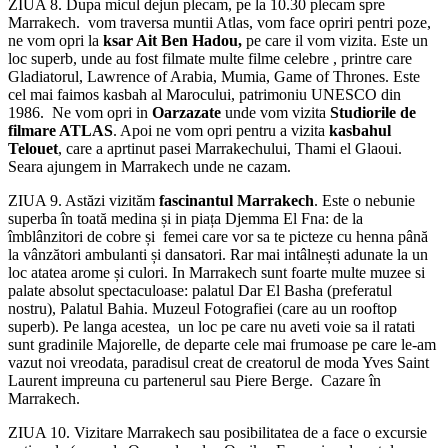
ZIUA 8. Dupa micul dejun plecam, pe la 10.30 plecam spre
Marrakech. vom traversa muntii Atlas, vom face opriri pentri poze,
ne vom opri la
ksar Ait Ben Hadou,
pe care il vom vizita. Este un
loc superb, unde au fost filmate multe filme celebre , printre care
Gladiatorul, Lawrence of Arabia, Mumia, Game of Thrones. Este
cel mai faimos kasbah al Marocului, patrimoniu UNESCO din
1986. Ne vom opri in
Oarzazate
unde vom vizita
Studiorile de
filmare ATLAS
. Apoi ne vom opri pentru a vizita
kasbahul
Telouet
, care a aprtinut pasei Marrakechului, Thami el Glaoui.
Seara ajungem in Marrakech unde ne cazam.
ZIUA 9. Astăzi vizităm
fascinantul Marrakech
. Este o nebunie
superba în toată medina și in piața Djemma El Fna: de la
îmblânzitori de cobre și femei care vor sa te picteze cu henna până
la vânzători ambulanti și dansatori. Rar mai intâlnești adunate la un
loc atatea arome și culori. In Marrakech sunt foarte multe muzee si
palate absolut spectaculoase: palatul Dar El Basha (preferatul
nostru), Palatul Bahia. Muzeul Fotografiei (care au un rooftop
superb). Pe langa acestea, un loc pe care nu aveti voie sa il ratati
sunt gradinile Majorelle, de departe cele mai frumoase pe care le-am
vazut noi vreodata, paradisul creat de creatorul de moda Yves Saint
Laurent impreuna cu partenerul sau Piere Berge. Cazare în
Marrakech.
ZIUA 10. Vizitare Marrakech sau posibilitatea de a face o excursie