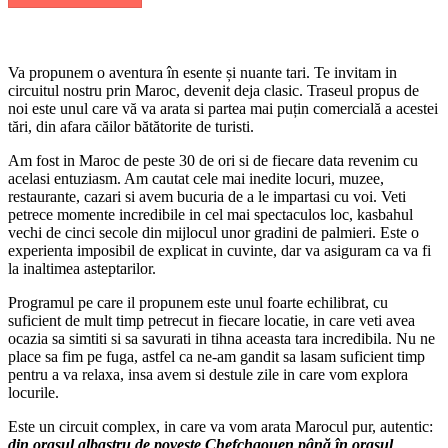
Va propunem o aventura în esente și nuante tari. Te invitam in
circuitul nostru prin Maroc, devenit deja clasic. Traseul propus de
noi este unul care vă va arata si partea mai puțin comercială a acestei
tări, din afara căilor bătătorite de turisti.
Am fost in Maroc de peste 30 de ori si de fiecare data revenim cu
acelasi entuziasm. Am cautat cele mai inedite locuri, muzee,
restaurante, cazari si avem bucuria de a le impartasi cu voi. Veti
petrece momente incredibile in cel mai spectaculos loc, kasbahul
vechi de cinci secole din mijlocul unor gradini de palmieri. Este o
experienta imposibil de explicat in cuvinte, dar va asiguram ca va fi
la inaltimea asteptarilor.
Programul pe care il propunem este unul foarte echilibrat, cu
suficient de mult timp petrecut in fiecare locatie, in care veti avea
ocazia sa simtiti si sa savurati in tihna aceasta tara incredibila. Nu ne
place sa fim pe fuga, astfel ca ne-am gandit sa lasam suficient timp
pentru a va relaxa, insa avem si destule zile in care vom explora
locurile.
Este un circuit complex, in care va vom arata Marocul pur, autentic:
din orașul albastru de poveste Chefchaouen până în orasul