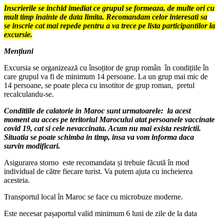
Inscrierile se inchid imediat ce grupul se formeaza, de multe ori cu
mult timp inainte de data limita. Recomandam celor interesati sa
se inscrie cat mai repede pentru a va trece pe lista participantilor la
excursie.
Mențiuni
Excursia se organizează cu însoțitor de grup român în condițiile în
care grupul va fi de minimum 14 persoane. La un grup mai mic de
14 persoane, se poate pleca cu insotitor de grup roman, pretul
recalculandu-se.
Conditiile de calatorie in Maroc sunt urmatoarele: la acest
moment au acces pe teritoriul Marocului atat persoanele vaccinate
covid 19, cat si cele nevaccinata. Acum nu mai exista restrictii.
Situatia se poate schimba in timp, insa va vom informa daca
survin modificari.
Asigurarea storno este recomandata și trebuie făcută în mod
individual de către fiecare turist. Va putem ajuta cu incheierea
acesteia.
Transportul local în Maroc se face cu microbuze moderne.
Este necesar pașaportul valid minimum 6 luni de zile de la data