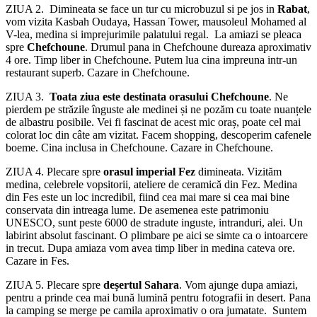
ZIUA 2. Dimineata se face un tur cu microbuzul si pe jos in
Rabat
,
vom vizita Kasbah Oudaya, Hassan Tower, mausoleul Mohamed al
V-lea, medina si imprejurimile palatului regal. La amiazi se pleaca
spre
Chefchoune
. Drumul pana in Chefchoune dureaza aproximativ
4 ore. Timp liber in Chefchoune. Putem lua cina impreuna intr-un
restaurant superb. Cazare in Chefchoune.
ZIUA 3.
Toata ziua este destinata orasului Chefchoune
. Ne
pierdem pe străzile înguste ale medinei și ne pozăm cu toate nuanțele
de albastru posibile. Vei fi fascinat de acest mic oraș, poate cel mai
colorat loc din câte am vizitat. Facem shopping, descoperim cafenele
boeme. Cina inclusa in Chefchoune. Cazare in Chefchoune.
ZIUA 4. Plecare spre
orasul imperial Fez
dimineata. Vizităm
medina, celebrele vopsitorii, ateliere de ceramică din Fez. Medina
din Fes este un loc incredibil, fiind cea mai mare si cea mai bine
conservata din intreaga lume. De asemenea este patrimoniu
UNESCO, sunt peste 6000 de stradute inguste, intranduri, alei. Un
labirint absolut fascinant. O plimbare pe aici se simte ca o intoarcere
in trecut. Dupa amiaza vom avea timp liber in medina cateva ore.
Cazare in Fes.
ZIUA 5. Plecare spre
deșertul Sahara
. Vom ajunge dupa amiazi,
pentru a prinde cea mai bună lumină pentru fotografii in desert. Pana
la camping se merge pe camila aproximativ o ora jumatate. Suntem