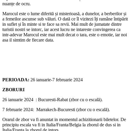
nuanțe de ocru.
Marocul este o lume diferită și misterioasă, a dunelor, a berberilor și
a femeilor ascunse sub văluri. O dată ce îl vizitezi îți ramâne întipărit
in suflet și în minte si te face sa revii. Mai mult de jumatate dintre
turistii nostri se intorc, iar acest lucru ne intareste convingerea ca
intr-adevar Marocul este mai mult decat o tara, este o emotie, iar noi
asa il simtim de fiecare data.
PERIOADA:
26 ianuarie-7 februarie 2024
ZBORURI
26 ianuarie 2024 : Bucuresti-Rabat (zbor cu o escală).
7 februarie 2024: Marrakech-Bucuresti (zbor cu o escală).
Orarul de zbor va fi anuntat in momentul achizitionarii biletelor. De
principiu escala va fi in Italia/Franta/Belgia la zborul de dus si in
Italia/Franta la zborul de intors.