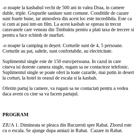
-o noapte la kasbahul vechi de 500 ani in valea Draa, in camere
duble, triple. Grupurile sanitare sunt comune. Conditiile de cazare
sunt foarte bune, iar atmosfera din acest loc este incredibila. Este ca
si cum ai pasi intr-un film. La acest kasbah se opreau in trecut
caravanele care veneau din Timbuktu pentru a plati taxa de trecere si
pentru a face schimb de marfuri.
-o noapte la camping in deșert. Corturile sunt de 4, 5 persoane.
Corturile au pat, saltele, sunt confortabile, au electricitate.
Suplimentul single este de 150 euro/persoana. In cazul in care
cineva isi doreste camera single, rugam sa ne contacteze telefonic.
Suplimentul single se poate oferi la toate cazarile, mai putin in desert
la corturi, la hotel in orasul de escala si la kasbah.
Oferim partaj la camere, va rugam sa ne contactati pentru a vedea
daca avem cu cine sa va facem partajul.
PROGRAM
ZIUA 1. Dimineata se pleaca din Bucuresti spre Rabat. Zborul este
cu o escala. Se ajunge dupa amiazi in Rabat. Cazare in Rabat.