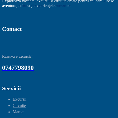
Explorează vacanțe, excursii și circuite create pentru cei care iubesc
aventura, cultura și experiențele autentice.
Contact
Rezerva o excursie!
0747798090
Servicii
Excursii
Circuite
Maroc