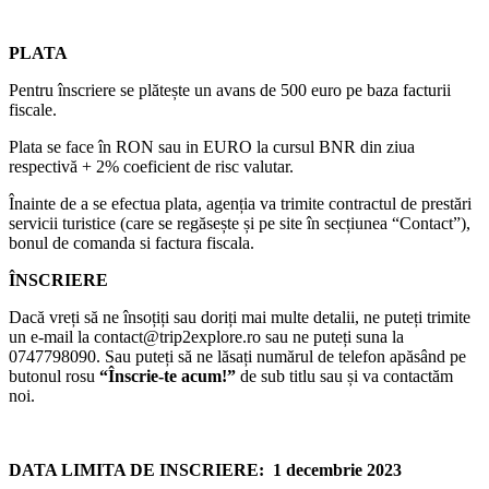
PLATA
Pentru înscriere se plătește un avans de 500 euro pe baza facturii
fiscale.
Plata se face în RON sau in EURO la cursul BNR din ziua
respectivă + 2% coeficient de risc valutar.
Înainte de a se efectua plata, agenția va trimite contractul de prestări
servicii turistice (care se regăsește și pe site în secțiunea “Contact”),
bonul de comanda si factura fiscala.
ÎNSCRIERE
Dacă vreți să ne însoțiți sau doriți mai multe detalii, ne puteți trimite
un e-mail la contact@trip2explore.ro sau ne puteți suna la
0747798090. Sau puteți să ne lăsați numărul de telefon apăsând pe
butonul rosu
“Înscrie-te acum!”
de sub titlu sau și va contactăm
noi.
DATA LIMITA DE INSCRIERE: 1 decembrie 2023