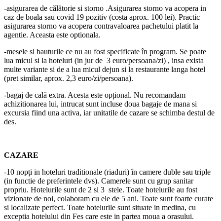
-asigurarea de călătorie si storno .Asigurarea storno va acopera in
caz de boala sau covid 19 pozitiv (costa aprox. 100 lei). Practic
asigurarea storno va acopera contravaloarea pachetului platit la
agentie. Aceasta este optionala.
-mesele si bauturile ce nu au fost specificate în program. Se poate
lua micul si la hoteluri (in jur de 3 euro/persoana/zi) , insa exista
multe variante si de a lua micul dejun si la restaurante langa hotel
(pret similar, aprox. 2,3 euro/zi/persoana).
-bagaj de cală extra. Acesta este opțional. Nu recomandam
achizitionarea lui, intrucat sunt incluse doua bagaje de mana si
excursia fiind una activa, iar unitatile de cazare se schimba destul de
des.
CAZARE
-10 nopți in hoteluri traditionale (riaduri) în camere duble sau triple
(in functie de preferintele dvs). Camerele sunt cu grup sanitar
propriu. Hotelurile sunt de 2 si 3 stele. Toate hotelurile au fost
vizionate de noi, colaboram cu ele de 5 ani. Toate sunt foarte curate
si localizate perfect. Toate hotelurile sunt situate in medina, cu
exceptia hotelului din Fes care este in partea moua a orasului.