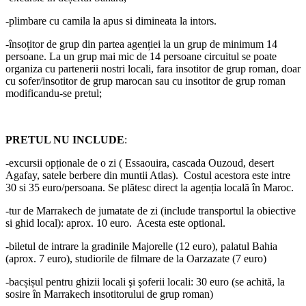
-plimbare cu camila la apus si dimineata la intors.
-însoțitor de grup din partea agenției la un grup de minimum 14
persoane. La un grup mai mic de 14 persoane circuitul se poate
organiza cu partenerii nostri locali, fara insotitor de grup roman, doar
cu sofer/insotitor de grup marocan sau cu insotitor de grup roman
modificandu-se pretul;
PRETUL NU INCLUDE
:
-excursii opționale de o zi ( Essaouira, cascada Ouzoud, desert
Agafay, satele berbere din muntii Atlas). Costul acestora este intre
30 si 35 euro/persoana. Se plătesc direct la agenția locală în Maroc.
-tur de Marrakech de jumatate de zi (include transportul la obiective
si ghid local): aprox. 10 euro. Acesta este optional.
-biletul de intrare la gradinile Majorelle (12 euro), palatul Bahia
(aprox. 7 euro), studiorile de filmare de la Oarzazate (7 euro)
-bacșișul pentru ghizii locali şi şoferii locali: 30 euro (se achită, la
sosire în Marrakech insotitorului de grup roman)