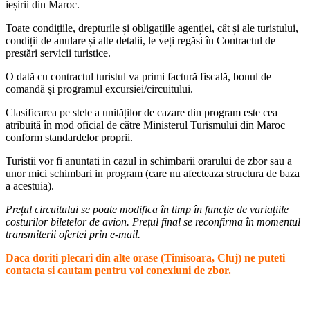
ieșirii din Maroc.
Toate condițiile, drepturile și obligațiile agenției, cât și ale turistului,
condiții de anulare și alte detalii, le veți regăsi în Contractul de
prestări servicii turistice.
O dată cu contractul turistul va primi factură fiscală, bonul de
comandă și programul excursiei/circuitului.
Clasificarea pe stele a unităților de cazare din program este cea
atribuită în mod oficial de către Ministerul Turismului din Maroc
conform standardelor proprii.
Turistii vor fi anuntati in cazul in schimbarii orarului de zbor sau a
unor mici schimbari in program (care nu afecteaza structura de baza
a acestuia).
Prețul circuitului se poate modifica în timp în funcție de variațiile
costurilor biletelor de avion. Prețul final se reconfirma în momentul
transmiterii ofertei prin e-mail.
Daca doriti plecari din alte orase (Timisoara, Cluj) ne puteti
contacta si cautam pentru voi conexiuni de zbor.