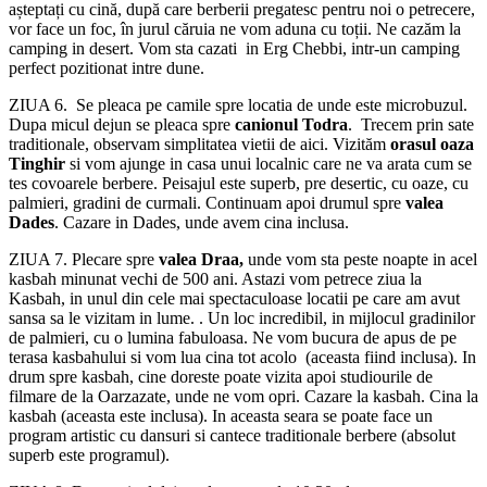
așteptați cu cină, după care berberii pregatesc pentru noi o petrecere,
vor face un foc, în jurul căruia ne vom aduna cu toții. Ne cazăm la
camping in desert. Vom sta cazati in Erg Chebbi, intr-un camping
perfect pozitionat intre dune.
ZIUA 6. Se pleaca pe camile spre locatia de unde este microbuzul.
Dupa micul dejun se pleaca spre
canionul Todra
. Trecem prin sate
traditionale, observam simplitatea vietii de aici. Vizităm
orasul oaza
Tinghir
si vom ajunge in casa unui localnic care ne va arata cum se
tes covoarele berbere. Peisajul este superb, pre desertic, cu oaze, cu
palmieri, gradini de curmali. Continuam apoi drumul spre
valea
Dades
. Cazare in Dades, unde avem cina inclusa.
ZIUA 7. Plecare spre
valea Draa,
unde vom sta peste noapte in acel
kasbah minunat vechi de 500 ani. Astazi vom petrece ziua la
Kasbah, in unul din cele mai spectaculoase locatii pe care am avut
sansa sa le vizitam in lume. . Un loc incredibil, in mijlocul gradinilor
de palmieri, cu o lumina fabuloasa. Ne vom bucura de apus de pe
terasa kasbahului si vom lua cina tot acolo (aceasta fiind inclusa). In
drum spre kasbah, cine doreste poate vizita apoi studiourile de
filmare de la Oarzazate, unde ne vom opri. Cazare la kasbah. Cina la
kasbah (aceasta este inclusa). In aceasta seara se poate face un
program artistic cu dansuri si cantece traditionale berbere (absolut
superb este programul).