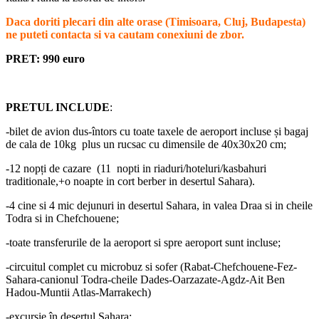
Daca doriti plecari din alte orase (Timisoara, Cluj, Budapesta)
ne puteti contacta si va cautam conexiuni de zbor.
PRET: 990 euro
PRETUL INCLUDE
:
-bilet de avion dus-întors cu toate taxele de aeroport incluse și bagaj
de cala de 10kg plus un rucsac cu dimensile de 40x30x20 cm;
-12 nopți de cazare (11 nopti in riaduri/hoteluri/kasbahuri
traditionale,+o noapte in cort berber in desertul Sahara).
-4 cine si 4 mic dejunuri in desertul Sahara, in valea Draa si in cheile
Todra si in Chefchouene;
-toate transferurile de la aeroport si spre aeroport sunt incluse;
-circuitul complet cu microbuz si sofer (Rabat-Chefchouene-Fez-
Sahara-canionul Todra-cheile Dades-Oarzazate-Agdz-Ait Ben
Hadou-Muntii Atlas-Marrakech)
-excursie în deșertul Sahara;