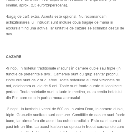
similar, aprox. 2,3 euro/zi/persoana).
-bagaj de cală extra. Acesta este opțional. Nu recomandam
achizitionarea lui, intrucat sunt incluse doua bagaje de mana si
excursia fiind una activa, iar unitatile de cazare se schimba destul de
des.
CAZARE
-9 nopți in hoteluri traditionale (riaduri) în camere duble sau triple (in
functie de preferintele dvs). Camerele sunt cu grup sanitar propriu.
Hotelurile sunt de 2 si 3 stele. Toate hotelurile au fost vizionate de
noi, colaboram cu ele de 5 ani. Toate sunt foarte curate si localizate
perfect. Toate hotelurile sunt situate in medina, cu exceptia hotelului
din Fes care este in partea moua a orasului.
-2 nopti la kasbahul vechi de 500 ani in valea Draa, in camere duble,
triple. Grupurile sanitare sunt comune. Conditiile de cazare sunt foarte
bune, iar atmosfera din acest loc este incredibila. Este ca si cum ai
pasi intr-un film. La acest kasbah se opreau in trecut caravanele care