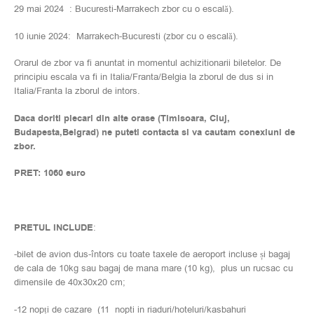
29 mai 2024 : Bucuresti-Marrakech zbor cu o escală).
10 iunie 2024: Marrakech-Bucuresti (zbor cu o escală).
Orarul de zbor va fi anuntat in momentul achizitionarii biletelor. De
principiu escala va fi in Italia/Franta/Belgia la zborul de dus si in
Italia/Franta la zborul de intors.
Daca doriti plecari din alte orase (Timisoara, Cluj,
Budapesta,Belgrad) ne puteti contacta si va cautam conexiuni de
zbor.
PRET: 1060 euro
PRETUL INCLUDE
:
-bilet de avion dus-întors cu toate taxele de aeroport incluse și bagaj
de cala de 10kg sau bagaj de mana mare (10 kg), plus un rucsac cu
dimensile de 40x30x20 cm;
-12 nopți de cazare (11 nopti in riaduri/hoteluri/kasbahuri