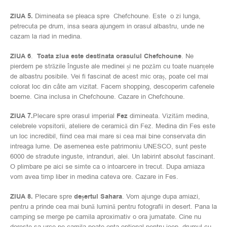
ZIUA 5.
Dimineata se pleaca spre Chefchoune. Este o zi lunga,
petrecuta pe drum, insa seara ajungem in orasul albastru, unde ne
cazam la riad in medina.
ZIUA 6
.
Toata ziua este destinata orasului Chefchoune
. Ne
pierdem pe străzile înguste ale medinei și ne pozăm cu toate nuanțele
de albastru posibile. Vei fi fascinat de acest mic oraș, poate cel mai
colorat loc din câte am vizitat. Facem shopping, descoperim cafenele
boeme. Cina inclusa in Chefchoune. Cazare in Chefchoune.
ZIUA 7.
Plecare spre orasul imperial
Fez
dimineata. Vizităm medina,
celebrele vopsitorii, ateliere de ceramică din Fez. Medina din Fes este
un loc incredibil, fiind cea mai mare si cea mai bine conservata din
intreaga lume. De asemenea este patrimoniu UNESCO, sunt peste
6000 de stradute inguste, intranduri, alei. Un labirint absolut fascinant.
O plimbare pe aici se simte ca o intoarcere in trecut. Dupa amiaza
vom avea timp liber in medina cateva ore. Cazare in Fes.
ZIUA 8.
Plecare spre
deșertul Sahara
. Vom ajunge dupa amiazi,
pentru a prinde cea mai bună lumină pentru fotografii in desert. Pana la
camping se merge pe camila aproximativ o ora jumatate. Cine nu
doreste sa urce pe camila poate opta optional pentru jeep, drumul cu