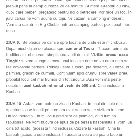
jeep-ul pana la camp dureaza 20 de minute. Suntem așteptați cu cină,
după care berberii pregatesc pentru noi o petrecere, vor face un foc, în
jurul căruia ne vom aduna cu toții. Ne cazăm la camping in desert.
Vom sta cazati in Erg Chebbi, intr-un camping perfect pozitionat intre
dune.
ZIUA 9.
Se pleaca pe camile spre locatia de unde este microbuzul.
Dupa micul dejun se pleaca spre
canionul Todra
. Trecem prin sate
traditionale, observam simplitatea vietii de aici. Vizităm
orasul oaza
Tinghir
si vom ajunge in casa unui localnic care ne va arata cum se
tes covoarele berbere. Peisajul este superb, pre desertic, cu oaze, cu
palmieri, gradini de curmali. Continuam apoi drumul spre
valea Draa,
probabil locul cel mai frumos din tot circuitul .Aici vom sta peste
noapte in
acel kasbah minunat vechi de 500 ani.
Cina inclusa la
Kasbah.
ZIUA 10
. Astazi vom petrece ziua la Kasbah, in unul din cele mai
spectaculoase locatii pe care am avut sansa sa le vizitam in lume. .
Un loc incredibil, in mijlocul gradinilor de palmieri, cu o lumina
fabuloasa. Ne vom bucura de apus de pe terasa kasbahului si vom lua
cina tot acolo (aceasta fiind inclusa). Cazare la kasbah. Cina la
kasbah (aceasta este inclusa). In aceasta seara se poate face un