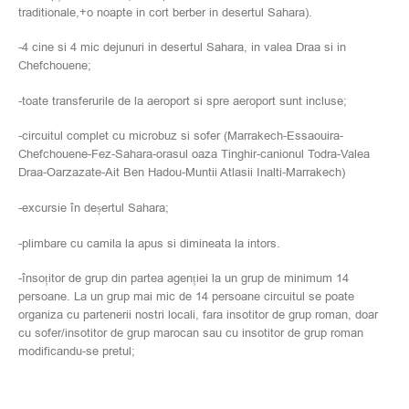
traditionale,+o noapte in cort berber in desertul Sahara).
-4 cine si 4 mic dejunuri in desertul Sahara, in valea Draa si in
Chefchouene;
-toate transferurile de la aeroport si spre aeroport sunt incluse;
-circuitul complet cu microbuz si sofer (Marrakech-Essaouira-
Chefchouene-Fez-Sahara-orasul oaza Tinghir-canionul Todra-Valea
Draa-Oarzazate-Ait Ben Hadou-Muntii Atlasii Inalti-Marrakech)
-excursie în deșertul Sahara;
-plimbare cu camila la apus si dimineata la intors.
-însoțitor de grup din partea agenției la un grup de minimum 14
persoane. La un grup mai mic de 14 persoane circuitul se poate
organiza cu partenerii nostri locali, fara insotitor de grup roman, doar
cu sofer/insotitor de grup marocan sau cu insotitor de grup roman
modificandu-se pretul;