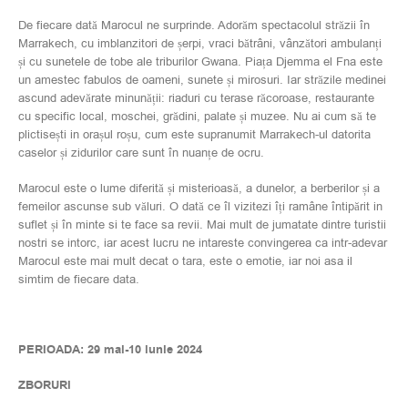
De fiecare dată Marocul ne surprinde. Adorăm spectacolul străzii în
Marrakech, cu imblanzitori de șerpi, vraci bătrâni, vânzători ambulanți
și cu sunetele de tobe ale triburilor Gwana. Piața Djemma el Fna este
un amestec fabulos de oameni, sunete și mirosuri. Iar străzile medinei
ascund adevărate minunății: riaduri cu terase răcoroase, restaurante
cu specific local, moschei, grădini, palate și muzee. Nu ai cum să te
plictisești in orașul roșu, cum este supranumit Marrakech-ul datorita
caselor și zidurilor care sunt în nuanțe de ocru.
Marocul este o lume diferită și misterioasă, a dunelor, a berberilor și a
femeilor ascunse sub văluri. O dată ce îl vizitezi îți ramâne întipărit in
suflet și în minte si te face sa revii. Mai mult de jumatate dintre turistii
nostri se intorc, iar acest lucru ne intareste convingerea ca intr-adevar
Marocul este mai mult decat o tara, este o emotie, iar noi asa il
simtim de fiecare data.
PERIOADA: 29 mai-10 iunie 2024
ZBORURI