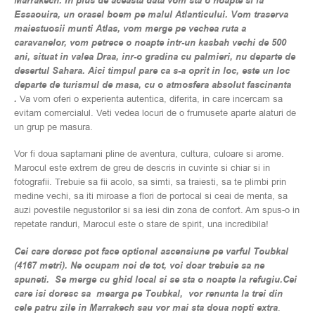
Marrakech. In plus de aceasta data vom sta o noapte si la
Essaouira, un orasel boem pe malul Atlanticului. Vom traserva
maiestuosii munti Atlas, vom merge pe vechea ruta a
caravanelor, vom petrece o noapte intr-un kasbah vechi de 500
ani, situat in valea Draa, inr-o gradina cu palmieri, nu departe de
desertul Sahara. Aici timpul pare ca s-a oprit in loc, este un loc
departe de turismul de masa, cu o atmosfera absolut fascinanta
.
Va vom oferi o experienta autentica, diferita, in care incercam sa
evitam comercialul. Veti vedea locuri de o frumusete aparte alaturi de
un grup pe masura.
Vor fi doua saptamani pline de aventura, cultura, culoare si arome.
Marocul este extrem de greu de descris in cuvinte si chiar si in
fotografii. Trebuie sa fii acolo, sa simti, sa traiesti, sa te plimbi prin
medine vechi, sa iti miroase a flori de portocal si ceai de menta, sa
auzi povestile negustorilor si sa iesi din zona de confort. Am spus-o in
repetate randuri, Marocul este o stare de spirit, una incredibila!
Cei care doresc pot face optional ascensiune pe varful Toubkal
(4167 metri). Ne ocupam noi de tot, voi doar trebuie sa ne
spuneti. Se merge cu ghid local si se sta o noapte la refugiu.Cei
care isi doresc sa mearga pe Toubkal, vor renunta la trei din
cele patru zile in Marrakech sau vor mai sta doua nopti extra
.