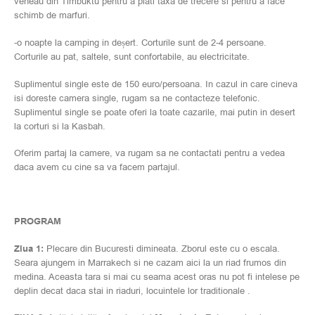
veneau din Timbuktu pentru a plati taxa de trecere si pentru a face
schimb de marfuri.
-o noapte la camping in deșert. Corturile sunt de 2-4 persoane.
Corturile au pat, saltele, sunt confortabile, au electricitate.
Suplimentul single este de 150 euro/persoana. In cazul in care cineva
isi doreste camera single, rugam sa ne contacteze telefonic.
Suplimentul single se poate oferi la toate cazarile, mai putin in desert
la corturi si la Kasbah.
Oferim partaj la camere, va rugam sa ne contactati pentru a vedea
daca avem cu cine sa va facem partajul.
PROGRAM
Ziua 1:
Plecare din Bucuresti dimineata. Zborul este cu o escala.
Seara ajungem in Marrakech si ne cazam aici la un riad frumos din
medina. Aceasta tara si mai cu seama acest oras nu pot fi intelese pe
deplin decat daca stai in riaduri, locuintele lor traditionale .