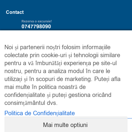
Contact
Rezerva o excursie!
0747798090
Servicii
Trip2explore
Noi și partenerii noștri folosim informațiile
colectate prin cookie-uri și tehnologii similare
Excursii
Despre noi
pentru a vă îmbunătăți experiența pe site-ul
Circuite
Contacteaza-ne
nostru, pentru a analiza modul în care le
Detalii financiare
Maroc
utilizați și în scopuri de marketing. Puteți afla
Urmareste-ne
mai multe în politica noastră de
confidențialitate și puteți gestiona oricând
consimțământul dvs.
Politica de Confidențialitate
Mai multe optiuni