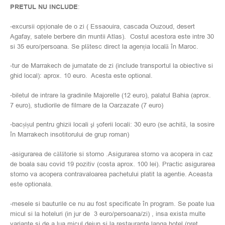
PRETUL NU INCLUDE
:
-excursii opționale de o zi ( Essaouira, cascada Ouzoud, desert
Agafay, satele berbere din muntii Atlas). Costul acestora este intre 30
si 35 euro/persoana. Se plătesc direct la agenția locală în Maroc.
-tur de Marrakech de jumatate de zi (include transportul la obiective si
ghid local): aprox. 10 euro. Acesta este optional.
-biletul de intrare la gradinile Majorelle (12 euro), palatul Bahia (aprox.
7 euro), studiorile de filmare de la Oarzazate (7 euro)
-bacșișul pentru ghizii locali şi şoferii locali: 30 euro (se achită, la sosire
în Marrakech insotitorului de grup roman)
-asigurarea de călătorie si storno .Asigurarea storno va acopera in caz
de boala sau covid 19 pozitiv (costa aprox. 100 lei). Practic asigurarea
storno va acopera contravaloarea pachetului platit la agentie. Aceasta
este optionala.
-mesele si bauturile ce nu au fost specificate în program. Se poate lua
micul si la hoteluri (in jur de 3 euro/persoana/zi) , insa exista multe
variante si de a lua micul dejun si la restaurante langa hotel (pret