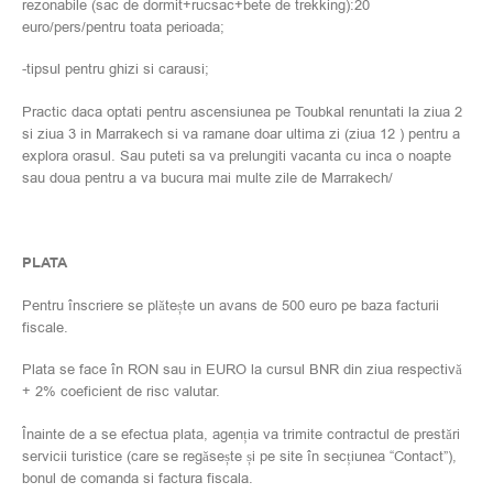
rezonabile (sac de dormit+rucsac+bete de trekking):20
euro/pers/pentru toata perioada;
-tipsul pentru ghizi si carausi;
Practic daca optati pentru ascensiunea pe Toubkal renuntati la ziua 2
si ziua 3 in Marrakech si va ramane doar ultima zi (ziua 12 ) pentru a
explora orasul. Sau puteti sa va prelungiti vacanta cu inca o noapte
sau doua pentru a va bucura mai multe zile de Marrakech/
PLATA
Pentru înscriere se plătește un avans de 500 euro pe baza facturii
fiscale.
Plata se face în RON sau in EURO la cursul BNR din ziua respectivă
+ 2% coeficient de risc valutar.
Înainte de a se efectua plata, agenția va trimite contractul de prestări
servicii turistice (care se regăsește și pe site în secțiunea “Contact”),
bonul de comanda si factura fiscala.