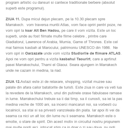
program artistic cu dansuri si cantece traditionale berbere (absolut
superb este programul).
ZIUA 11.
Dupa micul dejun plecam, pe la 10.30 plecam spre
Marrakech. vom traversa muntii Atlas, vom face opriri pentri poze, ne
vom opri la
ksar Ait Ben Hadou,
pe care il vom vizita. Este un loc
superb, unde au fost filmate multe filme celebre , printre care
Gladiatorul, Lawrence of Arabia, Mumia, Game of Thrones. Este cel
mai faimos kasbah al Marocului, patrimoniu UNESCO din 1986. Ne
vom opri in
Oarzazate
unde vom vizita
Studiorile de filmare ATLAS
.
Apoi ne vom opri pentru a vizita
kasbahul Taourirt
, care a aprtinut
pasei Marrakechului, Thami el Glaoui. Seara ajungem in Marrakech
unde ne cazam in medina, la riad.
ZIUA 12.
Astazi este zi de relaxare, shopping, vizitat muzee sau
palate din afara cailor batatorite de turisti. Este ziua in care va veti lua
la revedere de la Marrakech, unul din putinele orase fabuloase ramase
in lume. Marrakechului trebuie sa ii dai timp, sa il cunosti, sa iei la pas
medina veche de 1000 ani, sa incerci mancaruri noi, sa vorbesti cu
localnicii, sa stai si sa privesti vanzoleala din piata. Iar apoi iti vei da
seama ca nici un alt loc din lume nu ii seamana. Marrakech este o
emotie, o stare de spirit. Din acest motiv in circuitul nostru propunem
mai multe nopti aici, intrucat stim ca in doar o zi sau doua nu poti