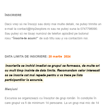
ÎNSCRIERE
Dacă vreți să ne însoțiți sau doriți mai multe detalii, ne puteți trimite un
e-mail la contact@trip2explore.ro sau ne puteți suna la 0747798090.
Sau puteți să ne lăsați numărul de telefon apăsând pe butonul
rosu
“Înscrie-te acum!”
de sub titlu sau și va contactăm noi.
DATA LIMITA DE INSCRIERE:
20 martie 2024
Inscrierile se inchid imediat ce grupul se formeaza, de multe ori
cu mult timp inainte de data limita. Recomandam celor interesati
sa se inscrie cat mai repede pentru a va trece pe lista
participantilor la excursie.
Mențiuni
Excursia se organizează cu însoțitor de grup român în condițiile în
care grupul va fi de minimum 14 persoane. La un grup mai mic de 14