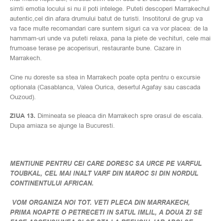
simti emotia locului si nu il poti intelege. Puteti descoperi Marrakechul
autentic,cel din afara drumului batut de turisti. Insotitorul de grup va
va face multe recomandari care suntem siguri ca va vor placea: de la
hammam-uri unde va puteti relaxa, pana la piete de vechituri, cele mai
frumoase terase pe acoperisuri, restaurante bune. Cazare in
Marrakech.
Cine nu doreste sa stea in Marrakech poate opta pentru o excursie
optionala (Casablanca, Valea Ourica, desertul Agafay sau cascada
Ouzoud).
ZIUA 13.
Dimineata se pleaca din Marrakech spre orasul de escala.
Dupa amiaza se ajunge la Bucuresti.
MENTIUNE PENTRU CEI CARE DORESC SA URCE PE VARFUL
TOUBKAL, CEL MAI INALT VARF DIN MAROC SI DIN NORDUL
CONTINENTULUI AFRICAN.
VOM ORGANIZA NOI TOT. VETI PLECA DIN MARRAKECH,
PRIMA NOAPTE O PETRECETI IN SATUL IMLIL, A DOUA ZI SE