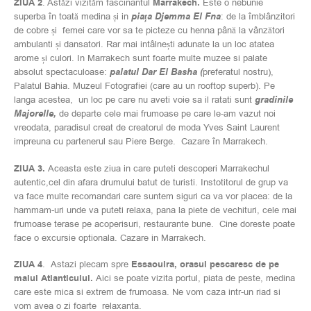
ZIUA 2
. Astăzi vizităm fascinantul
Marrakech.
Este o nebunie
superba în toată medina și in
piața Djemma El Fna
: de la îmblânzitori
de cobre și femei care vor sa te picteze cu henna până la vânzători
ambulanti și dansatori. Rar mai intâlnești adunate la un loc atatea
arome și culori. In Marrakech sunt foarte multe muzee si palate
absolut spectaculoase:
palatul Dar El Basha (
preferatul nostru),
Palatul Bahia. Muzeul Fotografiei (care au un rooftop superb). Pe
langa acestea, un loc pe care nu aveti voie sa il ratati sunt
gradinile
Majorelle,
de departe cele mai frumoase pe care le-am vazut noi
vreodata, paradisul creat de creatorul de moda Yves Saint Laurent
impreuna cu partenerul sau Piere Berge. Cazare în Marrakech.
ZIUA 3.
Aceasta este ziua in care puteti descoperi Marrakechul
autentic,cel din afara drumului batut de turisti. Instotitorul de grup va
va face multe recomandari care suntem siguri ca va vor placea: de la
hammam-uri unde va puteti relaxa, pana la piete de vechituri, cele mai
frumoase terase pe acoperisuri, restaurante bune. Cine doreste poate
face o excursie optionala. Cazare in Marrakech.
ZIUA 4
.
Astazi plecam spre
Essaouira, orasul pescaresc de pe
malul Atlanticului.
Aici se poate vizita portul, piata de peste, medina
care este mica si extrem de frumoasa. Ne vom caza intr-un riad si
vom avea o zi foarte relaxanta.