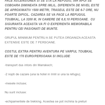
FACE ASCENSIUNEA SI SE STA LA REFUGIU, IAR APOI SE
COBOARA DIMINEATA SPRE IMLIL. DIFERENTA DE NIVEL ESTE
DE APROXIMATIV 1500 METRI, TRASEUL ESTE DE 6-7 ORE, NU
FOARTE DIFICIL. CAZAREA SE VA FACE LA REFUGIUL
TOUBKAL, LA 3200 M, IN CAMERE DE 6,8,10 PERSOANE. CU
SIGURANTA ACEASTA VA FI O EXPERIENTA MEMORABILA
PENTRU CEI PASIONATI DE MUNTE.
GRUPUL MINIMUM PENTRU A SE PUTEA ORGANIZA ACEASTA
EXTENSIE ESTE DE 7 PERSOANE.
COSTUL EXTRA PENTRU AVENTURA PE VARFUL TOUBKAL
ESTE DE 170 EURO/PERSOANA SI INCLUDE
:
-transport dus intors din Marrakech;
-2 nopti de cazare (una la hotel in Imlil si una la refugiu);
-mesele incluse;
Nu sunt incluse:
-echipamentele de trekking. Acestea se pot inchiria la preturi