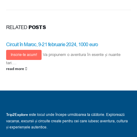
POSTS
RELATED
Circuit în Maroc, 9-21 februarie 2024, 1000 euro
Va propunem o aventura în esente și nuante
Inscrie-te acum!
tari....
read more
Trip2Explore
este locul unde începe următoarea ta călătorie. Explorează
vacanțe, excursii și circuite create pentru cei care iubesc aventura, cultura
și experiențele autentice.