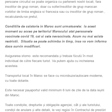
persoane circuitul se poate organiza cu partenerii nostri locali, fara
insotitor de grup roman, doar cu sofer/insotitor de grup marocan
vorbitor de limba engleza si franceza sau cu insotitor de grup roman ,
recalculandu-se pretul;
Conditiile de calatorie in Maroc sunt urmatoarele: la acest
moment au acces pe teritoriul Marocului atat persoanele
vaccinate covid 19, cat si cele nevaccinata. Acum nu mai exista
restrictii. Situatia se poate schimba in timp, insa va vom informa
daca survin modificari.
Asigurarea storno este recomandata și trebuie făcută în mod
individual de către fiecare turist. Va putem ajuta cu incheierea
acesteia.
Transportul local în Maroc se face cu microbuze/autocare moderne,
cu toate dotarile.
Este necesar pașaportul valid minimum 6 luni de zile de la data ieșirii
din Maroc.
Toate condițiile, drepturile și obligațiile agenției, cât și ale turistului,
condiții de anulare și alte detalii, le veți regăsi în Contractul de prestări