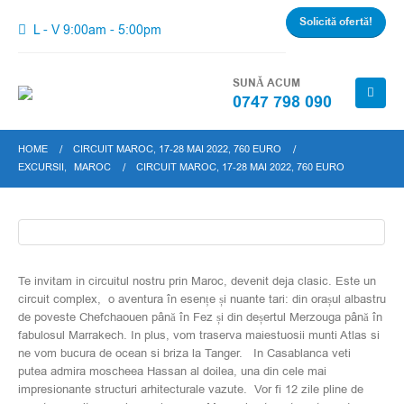
Solicită ofertă!
L - V 9:00am - 5:00pm
SUNĂ ACUM
0747 798 090
HOME
CIRCUIT MAROC, 17-28 MAI 2022, 760 EURO
EXCURSII
,
MAROC
CIRCUIT MAROC, 17-28 MAI 2022, 760 EURO
Te invitam in circuitul nostru prin Maroc, devenit deja clasic. Este un
circuit complex, o aventura în esențe și nuante tari: din orașul albastru
de poveste Chefchaouen până în Fez și din deșertul Merzouga până în
fabulosul Marrakech. In plus, vom traserva maiestuosii munti Atlas si
ne vom bucura de ocean si briza la Tanger. In Casablanca veti
putea admira moscheea Hassan al doilea, una din cele mai
impresionante structuri arhitecturale vazute. Vor fi 12 zile pline de