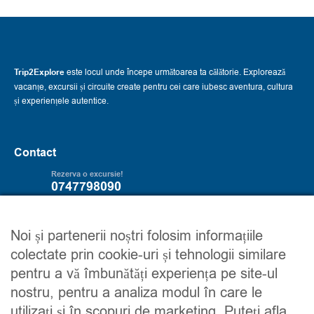
Trip2Explore
este locul unde începe următoarea ta călătorie. Explorează
vacanțe, excursii și circuite create pentru cei care iubesc aventura, cultura
și experiențele autentice.
Contact
Rezerva o excursie!
0747798090
Servicii
Trip2explore
Noi și partenerii noștri folosim informațiile
colectate prin cookie-uri și tehnologii similare
Excursii
Despre noi
pentru a vă îmbunătăți experiența pe site-ul
Circuite
Contacteaza-ne
nostru, pentru a analiza modul în care le
Detalii financiare
Maroc
utilizați și în scopuri de marketing. Puteți afla