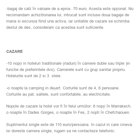
-bagaj de cală în valoare de a eprox. 70 euro. Acesta este opțional. Nu
recomandam achizitionarea lui, intrucat sunt incluse doua bagaje de
mana si excursia fiind una activa, iar unitatile de cazare se schimba
destul de des, consideram ca acestea sunt suficiente.
CAZARE
-10 nopți in hoteluri traditionale (riaduri) în camere duble sau triple )in
functie de preferintele dvs). Camerele sunt cu grup sanitar propriu.
Hotelurile sunt de 2 si 3 stele.
-o noapte la camping in deșert. Corturile sunt de 4, 6 persoane.
Corturile au pat, saltele, sunt confortabile, au electricitate.
Nopțile de cazare la hotel vor fi în felul următor: 6 nopți în Marrakech,
o noapte în Dades Gorges, o noapte în Fes, 2 nopti în Chefchaouen.
Suplimentul single este de 110 euro/persoana. In cazul in care cineva
isi doreste camera single, rugam sa ne contacteze telefonic.