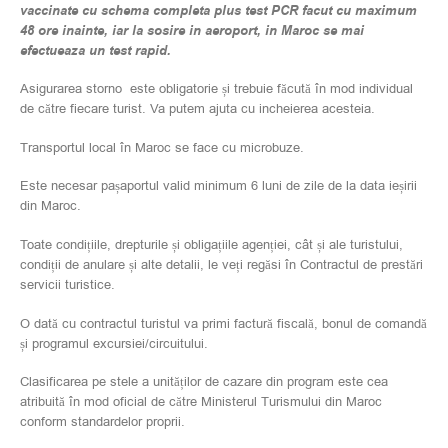
vaccinate cu schema completa plus test PCR facut cu maximum
48 ore inainte, iar la sosire in aeroport, in Maroc se mai
efectueaza un test rapid.
Asigurarea storno este obligatorie și trebuie făcută în mod individual
de către fiecare turist. Va putem ajuta cu incheierea acesteia.
Transportul local în Maroc se face cu microbuze.
Este necesar pașaportul valid minimum 6 luni de zile de la data ieșirii
din Maroc.
Toate condițiile, drepturile și obligațiile agenției, cât și ale turistului,
condiții de anulare și alte detalii, le veți regăsi în Contractul de prestări
servicii turistice.
O dată cu contractul turistul va primi factură fiscală, bonul de comandă
și programul excursiei/circuitului.
Clasificarea pe stele a unităților de cazare din program este cea
atribuită în mod oficial de către Ministerul Turismului din Maroc
conform standardelor proprii.