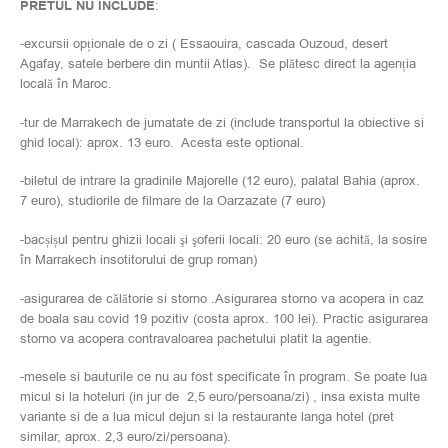
PRETUL NU INCLUDE
:
-excursii opționale de o zi ( Essaouira, cascada Ouzoud, desert
Agafay, satele berbere din muntii Atlas). Se plătesc direct la agenția
locală în Maroc.
-tur de Marrakech de jumatate de zi (include transportul la obiective si
ghid local): aprox. 13 euro. Acesta este optional.
-biletul de intrare la gradinile Majorelle (12 euro), palatal Bahia (aprox.
7 euro), studiorile de filmare de la Oarzazate (7 euro)
-bacșișul pentru ghizii locali şi şoferii locali: 20 euro (se achită, la sosire
în Marrakech insotitorului de grup roman)
-asigurarea de călătorie si storno .Asigurarea storno va acopera in caz
de boala sau covid 19 pozitiv (costa aprox. 100 lei). Practic asigurarea
storno va acopera contravaloarea pachetului platit la agentie.
-mesele si bauturile ce nu au fost specificate în program. Se poate lua
micul si la hoteluri (in jur de 2,5 euro/persoana/zi) , insa exista multe
variante si de a lua micul dejun si la restaurante langa hotel (pret
similar, aprox. 2,3 euro/zi/persoana).