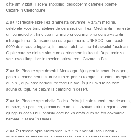
câte am vizitat. Facem shopping, descoperim cafenele boeme.
Cazare in Chefchoune.
Ziua 4:
Plecare spre Fez dimineata devreme. Vizităm medina,
celebrele vopsitorii, ateliere de ceramică din Fez. Medina din Fes este
un loc incredibil, fiind cea mai mare si cea mai bine conservata din
intreaga lume. De asemenea este patrimoniu UNESCO, sunt peste
6000 de stradute inguste, intranduri, alei. Un labirint absolut fascinant.
O plimbare pe aici se simte ca o intoarcere in trecut. Dupa amiaza
vom avea timp liber in medina cateva ore. Cazare in Fes.
Ziua 5:
Plecare spre deșertul Merzouga. Ajungem la apus în deșert,
pentru a prinde cea mai bună lumină pentru fotografii. Suntem așteptați
cu cină, după care berberii for face un foc, în jurul căruia ne vom
aduna cu toții. Ne cazăm la camping in desert.
Ziua 6:
Plecare spre cheile Dades. Peisajul este superb, pre desertic,
cu oaze, cu palmieri, gradini de curmali. Vizităm satul Tinghir si vom
ajunge in casa unui localnic care ne va arata cum se tes covoarele
berbere. Cazare în Dades.
Ziua 7:
Plecare spre Marrakech. Vizităm Ksar Ait Ben Hadou și