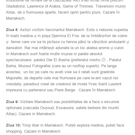
studiourile de filmare de la Oarzazate. Aici s-au filmat filme precum:
Gladiatorul, Lawrence of Arabia, Game of Thrones. Traversăm munții
Atlas, de o frumusețe aparte, facem opriri pentru poze. Cazare în
Marrakech.
Ziua 8
: Astăzi vizităm fascinantul Marrakech. Este o nebunie superba
în toată medina și in piața Djemma El Fna: de la îmblânzitori de cobre
și femei care vor sa te picteze cu henna până la vânzători ambulanti și
dansatori. Rar mai intâlnești adunate la un loc atatea arome și culori.
In Marrakech sunt foarte multe muzee si palate absolut
spectaculoase: palatul Dar El Basha (preferatul nostru 🙂 , Palatul
Bahia. Muzeul Fotografiei (care au un rooftop superb). Pe langa
acestea, un loc pe care nu aveti voie sa il ratati sunt gradinile
Majorelle, de departe cele mai frumoase pe care le-am vazut noi
vreodata, paradisul creat de creatorul de moda Yves Saint Laurent
impreuna cu partenerul sau Piere Berge. Cazare în Marrakech.
Ziua 9:
Vizitare Marrakech sau posibilitatea de a face o excursie
optionala (cascada Ouzoud, Essaouira, satele berbere din muntii
Atlas). Cazare in Marrakech.
Ziua 10:
Timp liber in Marrakech. Puteti explora medina, puteti face
shopping. Cazare in Marrakech.