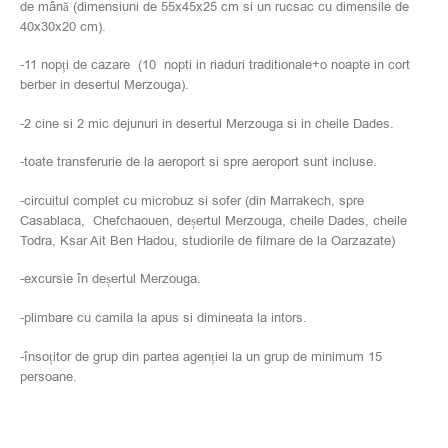
de mână (dimensiuni de 55x45x25 cm si un rucsac cu dimensile de
40x30x20 cm).
-11 nopți de cazare (10 nopti in riaduri traditionale+o noapte in cort
berber in desertul Merzouga).
-2 cine si 2 mic dejunuri in desertul Merzouga si in cheile Dades.
-toate transferurie de la aeroport si spre aeroport sunt incluse.
-circuitul complet cu microbuz si sofer (din Marrakech, spre
Casablaca, Chefchaouen, deșertul Merzouga, cheile Dades, cheile
Todra, Ksar Ait Ben Hadou, studiorile de filmare de la Oarzazate)
-excursie în deșertul Merzouga.
-plimbare cu camila la apus si dimineata la intors.
-însoțitor de grup din partea agenției la un grup de minimum 15
persoane.