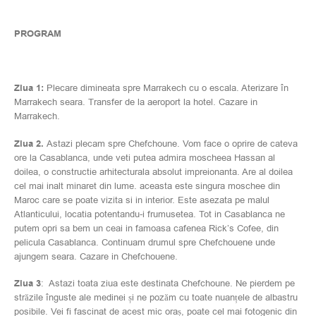
PROGRAM
Ziua 1:
Plecare dimineata spre Marrakech cu o escala. Aterizare în
Marrakech seara. Transfer de la aeroport la hotel. Cazare in
Marrakech.
Ziua 2.
Astazi plecam spre Chefchoune. Vom face o oprire de cateva
ore la Casablanca, unde veti putea admira moscheea Hassan al
doilea, o constructie arhitecturala absolut impreionanta. Are al doilea
cel mai inalt minaret din lume. aceasta este singura moschee din
Maroc care se poate vizita si in interior. Este asezata pe malul
Atlanticului, locatia potentandu-i frumusetea. Tot in Casablanca ne
putem opri sa bem un ceai in famoasa cafenea Rick’s Cofee, din
pelicula Casablanca. Continuam drumul spre Chefchouene unde
ajungem seara. Cazare in Chefchouene.
Ziua 3
: Astazi toata ziua este destinata Chefchoune. Ne pierdem pe
străzile înguste ale medinei și ne pozăm cu toate nuanțele de albastru
posibile. Vei fi fascinat de acest mic oraș, poate cel mai fotogenic din