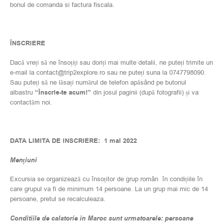
bonul de comanda si factura fiscala.
ÎNSCRIERE
Dacă vreți să ne însoțiți sau doriți mai multe detalii, ne puteți trimite un
e-mail la contact@trip2explore.ro sau ne puteți suna la 0747798090.
Sau puteți să ne lăsați numărul de telefon apăsând pe butonul
albastru
“Înscrie-te acum!”
din josul paginii (după fotografii) și va
contactăm noi.
DATA LIMITA DE INSCRIERE: 1 mai 2022
Mențiuni
Excursia se organizează cu însoțitor de grup român în condițiile în
care grupul va fi de minimum 14 persoane. La un grup mai mic de 14
persoane, pretul se recalculeaza.
Conditiile de calatorie in Maroc sunt urmatoarele: persoane