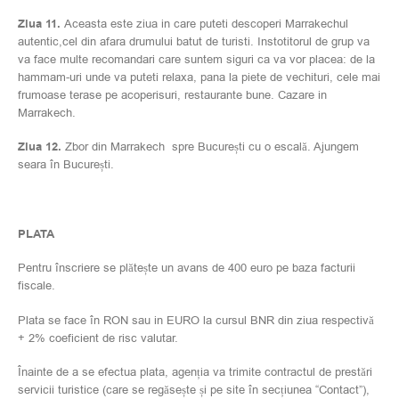
Ziua 11.
Aceasta este ziua in care puteti descoperi Marrakechul
autentic,cel din afara drumului batut de turisti. Instotitorul de grup va
va face multe recomandari care suntem siguri ca va vor placea: de la
hammam-uri unde va puteti relaxa, pana la piete de vechituri, cele mai
frumoase terase pe acoperisuri, restaurante bune. Cazare in
Marrakech.
Ziua 12.
Zbor din Marrakech spre București cu o escală. Ajungem
seara în București.
PLATA
Pentru înscriere se plătește un avans de 400 euro pe baza facturii
fiscale.
Plata se face în RON sau in EURO la cursul BNR din ziua respectivă
+ 2% coeficient de risc valutar.
Înainte de a se efectua plata, agenția va trimite contractul de prestări
servicii turistice (care se regăsește și pe site în secțiunea “Contact”),