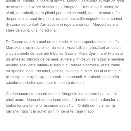
aventura, cultura, culoare si arome. Marocul este este extrem de greu
de descris in cuvinte si chiar si in fotografii. Trebuie sa fii acolo, sa
simti, sa traiesti, sa te plimbi prin medine vechi, sa iti miroase a flori
de portocal si ceai de menta, sa auzi povestile negustorilor si sa iesi
din zona de confort. Am spus-o in repetate randuri, Marocul este o
stare de spirit, una incredibila!
De fiecare dată Marocul ne surprinde. Adorăm spectacolul străzii în
Marrakech, cu imblanzitori de șerpi, vraci bătrâni, vânzători ambulanți
și cu sunetele de tobe ale triburilor Gwana. Piața Djemma el Fna este
un amestec fabulos de oameni, sunete și mirosuri. Iar străzile medinei
ascund adevărate minunății: riaduri cu terase răcoroase, restaurante
cu specific local, moschei, grădini, palate și muzee. Nu ai cum să te
plictisești in orașul roșu, cum este supranumit Marrakech-ul datorita
caselor și zidurilor care sunt în nuanțe de ocru.
Chefchaouen este poate cel mai fotogenic loc pe care l-am vizitat
până acum. Marocul este o lume diferită și misterioasă, a dunelor, a
berberilor și a femeilor ascunse sub văluri. O dată ce îl vizitezi îți
ramâne întipărit in suflet și în minte si te trage înapoi.