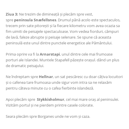
Ziua 3:
Ne trezim de dimineață și plecăm spre vest,
spre
peninsula Snæfellsnes
. Drumul până acolo este spectaculos,
trecem prin sate pitorești și la fiecare kilometru vom avea ocazia sa
fim uimiti de peisajele spectaculoase. Vom vedea fiorduri, câmpuri
de lavă, faleze abrupte și peisaje selenare. Se spune că aceasta
peninsulă este unul dintre punctele energetice ale Pământului.
Prima oprire va fi la
Arnarstapi
, unul dintre cele mai frumoase
porturi ale Islandei. Muntele Stapafell păzește orașul. dând un plus
de dramatic peisajului.
Ne îndreptam spre
Hellnar
, un sat pescăresc cu doar câțiva locuitori
și o cafenea tare frumoasa unde sigur vom intra sa ne relaxăm
pentru câteva minute cu o cafea fierbinte islandeză.
Apoi plecăm spre
Stykkisholmur
, cel mai mare oraș al peninsulei.
Vizităm portul și ne pierdem printre casele colorate.
Seara plecăm spre Borganes unde ne vom și caza.