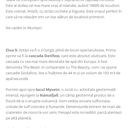
Este al doilea cel mai mare oraș al Islandei, având 18000 de locuitori.
Este colorat, liniștit, cu străzi cochete și înguste. Este orașul perfect în
care să ne relaxăm intr-un bar alături de localnicii primitori.
Ne cazăm in Akureyri.
Ziua 5:
Astăzi va fi o zi lungă, plină de locuri spectaculoase. Prima
oprire va fi la
cascada Detifoss
, care este absolut uluitoare. Este
cascada cu cea mai mare densitate de apă din Europa. A fost
denumita The Beast, in comparație cu The Beauty, cum i se spune
cascadei Godafoss. Are o înalțime de 44 m și un volum de 193 m3 de
apă/secundă .
Pornim apoi spre
lacul Myvatn
, o zonă cu activitate geotermală
intensă. Ajungem la
Námafjall
, un câmp geotermal produs de o
fisură de la o erupție vulcanică. Vom vedea izvoare sulfuroase,
cristale de sulf colorate și fumarole. Dimensiunile extrem de mari ale
craterelor de noroi te vor uimi. Peisajul este incredibil, parcă aterizezi
pe altă planetă.