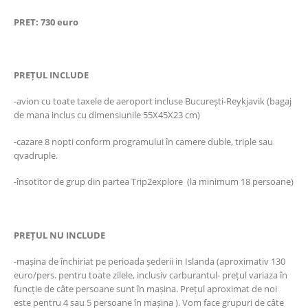
PRET:
730
euro
PREȚUL INCLUDE
-avion cu toate taxele de aeroport incluse București-Reykjavik (bagaj
de mana inclus cu dimensiunile 55X45X23 cm)
-cazare 8 nopti conform programului în camere duble, triple sau
qvadruple.
-însotitor de grup din partea Trip2explore (la minimum 18 persoane)
PREȚUL NU INCLUDE
-mașina de închiriat pe perioada șederii in Islanda (aproximativ 130
euro/pers. pentru toate zilele, inclusiv carburantul- prețul variaza în
funcție de câte persoane sunt în mașina. Prețul aproximat de noi
este pentru 4 sau 5 persoane în mașina ). Vom face grupuri de câte