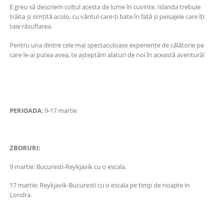
E greu să descriem colțul acesta de lume în cuvinte. Islanda trebuie
trăita și simțită acolo, cu vântul care-ți bate în față și peisajele care îți
taie răsuflarea.
Pentru una dintre cele mai spectaculoase experiențe de călătorie pe
care le-ai putea avea, te așteptăm alaturi de noi în această aventură!
PERIOADA
: 9-17 martie
ZBORURI:
9 martie: Bucuresti-Reykjavik cu o escala.
17 martie: Reykjavik-Bucuresti cu o escala pe timp de noapte in
Londra.