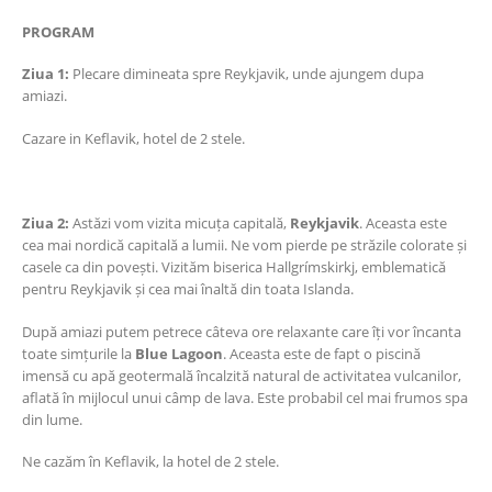
PROGRAM
Ziua 1:
Plecare dimineata spre Reykjavik, unde ajungem dupa
amiazi.
Cazare in Keflavik, hotel de 2 stele.
Ziua 2:
Astăzi vom vizita micuța capitală,
Reykjavik
. Aceasta este
cea mai nordică capitală a lumii. Ne vom pierde pe străzile colorate și
casele ca din povești. Vizităm biserica Hallgrímskirkj, emblematică
pentru Reykjavik și cea mai înaltă din toata Islanda.
După amiazi putem petrece câteva ore relaxante care îți vor încanta
toate simțurile la
Blue Lagoon
. Aceasta este de fapt o piscină
imensă cu apă geotermală încalzită natural de activitatea vulcanilor,
aflată în mijlocul unui câmp de lava. Este probabil cel mai frumos spa
din lume.
Ne cazăm în Keflavik, la hotel de 2 stele.