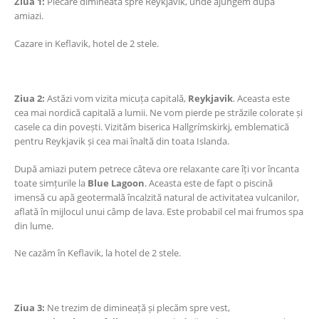
Ziua 1:
Plecare dimineata spre Reykjavik, unde ajungem dupa
amiazi.
Cazare in Keflavik, hotel de 2 stele.
Ziua 2:
Astăzi vom vizita micuța capitală,
Reykjavik
. Aceasta este
cea mai nordică capitală a lumii. Ne vom pierde pe străzile colorate și
casele ca din povești. Vizităm biserica Hallgrímskirkj, emblematică
pentru Reykjavik și cea mai înaltă din toata Islanda.
După amiazi putem petrece câteva ore relaxante care îți vor încanta
toate simțurile la
Blue Lagoon
. Aceasta este de fapt o piscină
imensă cu apă geotermală încalzită natural de activitatea vulcanilor,
aflată în mijlocul unui câmp de lava. Este probabil cel mai frumos spa
din lume.
Ne cazăm în Keflavik, la hotel de 2 stele.
Ziua 3:
Ne trezim de dimineață și plecăm spre vest,