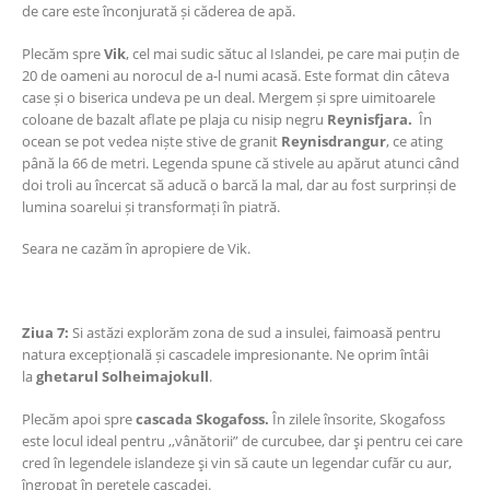
de care este înconjurată și căderea de apă.
Plecăm spre
Vik
, cel mai sudic sătuc al Islandei, pe care mai puțin de
20 de oameni au norocul de a-l numi acasă. Este format din câteva
case și o biserica undeva pe un deal. Mergem și spre uimitoarele
coloane de bazalt aflate pe plaja cu nisip negru
Reynisfjara.
În
ocean se pot vedea niște stive de granit
Reynisdrangur
, ce ating
până la 66 de metri. Legenda spune că stivele au apărut atunci când
doi troli au încercat să aducă o barcă la mal, dar au fost surprinși de
lumina soarelui și transformați în piatră.
Seara ne cazăm în apropiere de Vik.
Ziua 7:
Si astăzi explorăm zona de sud a insulei, faimoasă pentru
natura excepțională și cascadele impresionante. Ne oprim întâi
la
ghetarul Solheimajokull
.
Plecăm apoi spre
cascada Skogafoss.
În zilele însorite, Skogafoss
este locul ideal pentru ,,vânătorii” de curcubee, dar şi pentru cei care
cred în legendele islandeze şi vin să caute un legendar cufăr cu aur,
îngropat în peretele cascadei.