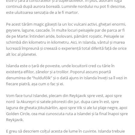
Este o țară a constratelor și a superlativelor. În plus, adorăm fuga
continuă după aurora boreală. Luminile nordului nu pot fi descrise,
este uluitoarea senzația de a le fi martor.
Pe acest tărâm magic găsești la un loc vulcani activi, ghețari enormi,
geysere, lagune, cascade. În multe locuri peisajele par de parca ar fi
de pe Marte: întinderi aride, bolovani, pământ roșiatic. Peisajele se
schimbă din kilometru in kilometru. Aici, in Islanda, vântul și marea
lucrează împreună și creează o experiență total diferită față de orice
alt loc al planetei.
Islanda este o țară de poveste, unde locuitorii cred cu tărie în
existența elfilor, zânelor și a trolilor. Poporul ascuns poartă
denumirea de “huldufólk” și o dată ajuns in Islanda înveți sa îl vezi in
fiecare piatră, așa cum o fac și ei.
Vom face turul Islandei, plecam din Reykjavik spre vest, apoi spre
nord la Akureyri si satele pitoresti din jur, dupa care în est, spre
laguna de gheata Jökulsárlón, apoi spre Vik si ale lui plaje negre, apoi
Golden Circle, cea mai cunoscuta ruta a Islandei și la final înapoi spre
Reykjavik.
E greu să descriem colțul acesta de lume în cuvinte. Islanda trebuie