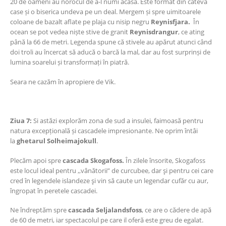
20 de oameni au norocul de a-l numi acasă. Este format din câteva
case și o biserica undeva pe un deal. Mergem și spre uimitoarele
coloane de bazalt aflate pe plaja cu nisip negru
Reynisfjara.
În
ocean se pot vedea niște stive de granit
Reynisdrangur
, ce ating
până la 66 de metri. Legenda spune că stivele au apărut atunci când
doi troli au încercat să aducă o barcă la mal, dar au fost surprinși de
lumina soarelui și transformați în piatră.
Seara ne cazăm în apropiere de Vik.
Ziua 7:
Si astăzi explorăm zona de sud a insulei, faimoasă pentru
natura excepțională și cascadele impresionante. Ne oprim întâi
la
ghetarul Solheimajokull
.
Plecăm apoi spre
cascada Skogafoss.
În zilele însorite, Skogafoss
este locul ideal pentru ,,vânătorii” de curcubee, dar şi pentru cei care
cred în legendele islandeze şi vin să caute un legendar cufăr cu aur,
îngropat în peretele cascadei.
Ne îndreptăm spre
cascada Seljalandsfoss
, ce are o cădere de apă
de 60 de metri, iar spectacolul pe care il oferă este greu de egalat.