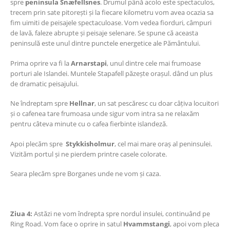
spre
peninsula Snæfellsnes
. Drumul până acolo este spectaculos,
trecem prin sate pitorești și la fiecare kilometru vom avea ocazia sa
fim uimiti de peisajele spectaculoase. Vom vedea fiorduri, câmpuri
de lavă, faleze abrupte și peisaje selenare. Se spune că aceasta
peninsulă este unul dintre punctele energetice ale Pământului.
Prima oprire va fi la
Arnarstapi
, unul dintre cele mai frumoase
porturi ale Islandei. Muntele Stapafell păzește orașul. dând un plus
de dramatic peisajului.
Ne îndreptam spre
Hellnar
, un sat pescăresc cu doar câțiva locuitori
și o cafenea tare frumoasa unde sigur vom intra sa ne relaxăm
pentru câteva minute cu o cafea fierbinte islandeză.
Apoi plecăm spre
Stykkisholmur
, cel mai mare oraș al peninsulei.
Vizităm portul și ne pierdem printre casele colorate.
Seara plecăm spre Borganes unde ne vom și caza.
Ziua 4:
Astăzi ne vom îndrepta spre nordul insulei, continuând pe
Ring Road. Vom face o oprire in satul
Hvammstangi
, apoi vom pleca