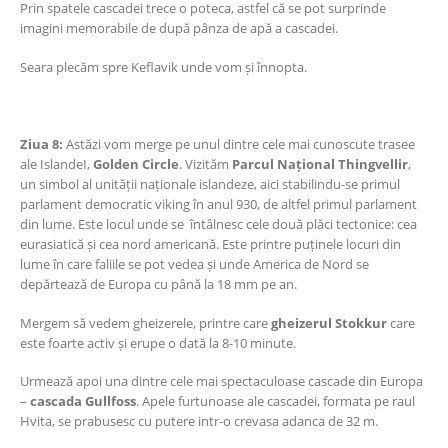
Prin spatele cascadei trece o poteca, astfel că se pot surprinde
imagini memorabile de după pânza de apă a cascadei.
Seara plecăm spre Keflavik unde vom și înnopta.
Ziua 8:
Astăzi vom merge pe unul dintre cele mai cunoscute trasee
ale IslandeI,
Golden Circle
. Vizităm
Parcul Național Thingvellir
,
un simbol al unității naționale islandeze, aici stabilindu-se primul
parlament democratic viking în anul 930, de altfel primul parlament
din lume. Este locul unde se întâlnesc cele două plăci tectonice: cea
eurasiatică și cea nord americană. Este printre puținele locuri din
lume în care faliile se pot vedea și unde America de Nord se
depărtează de Europa cu până la 18 mm pe an.
Mergem să vedem gheizerele, printre care
gheizerul Stokkur
care
este foarte activ și erupe o dată la 8-10 minute.
Urmează apoi una dintre cele mai spectaculoase cascade din Europa
–
cascada Gullfoss
. Apele furtunoase ale cascadei, formata pe raul
Hvita, se prabusesc cu putere intr-o crevasa adanca de 32 m.