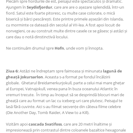
Plecăm spre fiordurile de est, peisajul este spectaculos și dramatic.
Ajungem în
Seydisfjordur
, care are are o așezare splendidă, într-un
fiord. Satul este foarte pitoresc, cu multe case colorate, o mică
biserică și bărci pescărești. Este printre primele așsezări din Islanda,
cu morminte ce datează din secolul al VII-lea. A fost apoi locuit de
norvegieni, ce au construit multe dintre casele ce se găsesc și astăzi și
care dau o notă dinstinctivă locului.
Ne continuăm drumul spre
Hofn
, unde vom și înnopta.
Ziua 6:
Astăzi ne îndreptam spre faimoasa și minunata
lagună de
gheață Jokursarlon
. Aceasta s-a format pe fondul încălzirii
globale. Ghetarul Breidamerkurjokull, parte a celui mai mare ghețar
al Europei, Vatnajokull, venea pana în buza oceanului Atlantic în
vremuri trecute. În timp au început să se desprindă blocuri mari de
gheață care au format un lac cu iceberg-uri care plutesc. Peisajul te
lasă fără cuvinte. Aici s-au filmat secvențe din câteva filme celebre
(Die Another Day, Tomb Raider, A View to a Kill).
Vizităm apoi
cascada Svatifoss
, care are 20 metri înaltime și
impresionează prin contrastul dintre coloanele bazaltice hexagonale