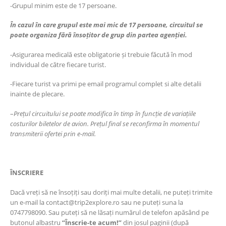
-Grupul minim este de 17 persoane.
În cazul în care grupul este mai mic de 17 persoane, circuitul se
poate organiza fără însoțitor de grup din partea agenției.
-Asigurarea medicală este obligatorie și trebuie făcută în mod
individual de către fiecare turist.
-Fiecare turist va primi pe email programul complet si alte detalii
inainte de plecare.
–
Prețul circuitului se poate modifica în timp în funcție de variațiile
costurilor biletelor de avion. Prețul final se reconfirma în momentul
transmiterii ofertei prin e-mail.
ÎNSCRIERE
Dacă vreți să ne însoțiți sau doriți mai multe detalii, ne puteți trimite
un e-mail la contact@trip2explore.ro sau ne puteți suna la
0747798090. Sau puteți să ne lăsați numărul de telefon apăsând pe
butonul albastru
“Înscrie-te acum!”
din josul paginii (după