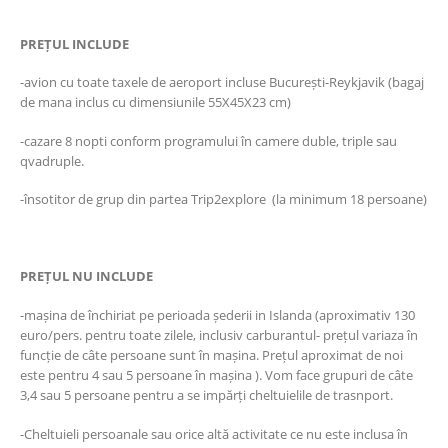
PREȚUL INCLUDE
-avion cu toate taxele de aeroport incluse București-Reykjavik (bagaj
de mana inclus cu dimensiunile 55X45X23 cm)
-cazare 8 nopti conform programului în camere duble, triple sau
qvadruple.
-însotitor de grup din partea Trip2explore (la minimum 18 persoane)
PREȚUL NU INCLUDE
-mașina de închiriat pe perioada șederii in Islanda (aproximativ 130
euro/pers. pentru toate zilele, inclusiv carburantul- prețul variaza în
funcție de câte persoane sunt în mașina. Prețul aproximat de noi
este pentru 4 sau 5 persoane în mașina ). Vom face grupuri de câte
3,4 sau 5 persoane pentru a se impărți cheltuielile de trasnport.
-Cheltuieli persoanale sau orice altă activitate ce nu este inclusa în