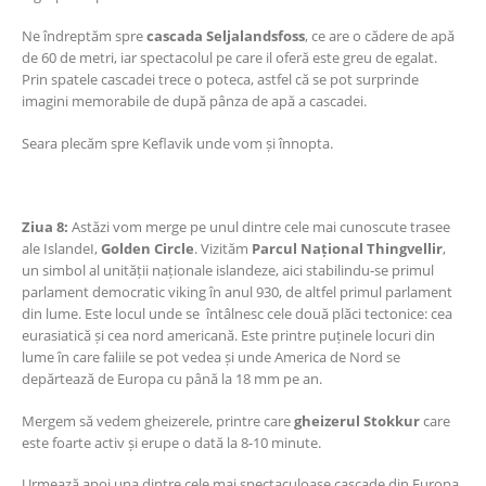
Ne îndreptăm spre
cascada Seljalandsfoss
, ce are o cădere de apă
de 60 de metri, iar spectacolul pe care il oferă este greu de egalat.
Prin spatele cascadei trece o poteca, astfel că se pot surprinde
imagini memorabile de după pânza de apă a cascadei.
Seara plecăm spre Keflavik unde vom și înnopta.
Ziua 8:
Astăzi vom merge pe unul dintre cele mai cunoscute trasee
ale IslandeI,
Golden Circle
. Vizităm
Parcul Național Thingvellir
,
un simbol al unității naționale islandeze, aici stabilindu-se primul
parlament democratic viking în anul 930, de altfel primul parlament
din lume. Este locul unde se întâlnesc cele două plăci tectonice: cea
eurasiatică și cea nord americană. Este printre puținele locuri din
lume în care faliile se pot vedea și unde America de Nord se
depărtează de Europa cu până la 18 mm pe an.
Mergem să vedem gheizerele, printre care
gheizerul Stokkur
care
este foarte activ și erupe o dată la 8-10 minute.
Urmează apoi una dintre cele mai spectaculoase cascade din Europa