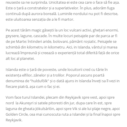
reuseste sa ne surprinda. Unicitatea ei este cea care o face să fie așa.
Este o țară a constratelor și a superlativelor. În plus, adorăm fuga
continuă după aurora boreală. Luminile nordului nu pot fi descrise,
este uluitoarea senzația de a le fi martor.
Pe acest tărâm magic găsești la un loc vulcani activi, ghețari enormi,
geysere, lagune, cascade. În multe locuri peisajele par de parca ar fi
de pe Marte: întinderi aride, bolovani, pământ roșiatic. Peisajele se
schimbă din kilometru in kilometru. Aici, in Islanda, vântul și marea
lucrează împreună și creează o experiență total diferită față de orice
alt loc al planetei.
Islanda este o țară de poveste, unde locuitorii cred cu tărie în
existența elfilor, zânelor și a trolilor. Poporul ascuns poartă
denumirea de “huldufólk” și o dată ajuns in Islanda înveți sa îl vezi in
fiecare piatră, așa cum o fac și ei.
Vom face turul Islandei, plecam din Reykjavik spre vest, apoi spre
nord la Akureyri si satele pitoresti din jur, dupa care în est, spre
laguna de gheata Jökulsárlón, apoi spre Vik si ale lui plaje negre, apoi
Golden Circle, cea mai cunoscuta ruta a Islandei și la final înapoi spre
Reykjavik.