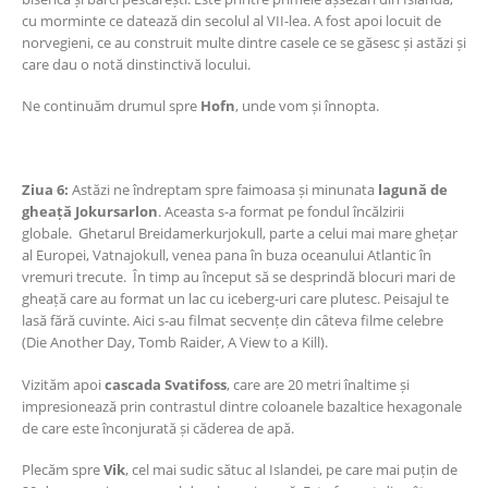
cu morminte ce datează din secolul al VII-lea. A fost apoi locuit de
norvegieni, ce au construit multe dintre casele ce se găsesc și astăzi și
care dau o notă dinstinctivă locului.
Ne continuăm drumul spre
Hofn
, unde vom și înnopta.
Ziua 6:
Astăzi ne îndreptam spre faimoasa și minunata
lagună de
gheață Jokursarlon
. Aceasta s-a format pe fondul încălzirii
globale. Ghetarul Breidamerkurjokull, parte a celui mai mare ghețar
al Europei, Vatnajokull, venea pana în buza oceanului Atlantic în
vremuri trecute. În timp au început să se desprindă blocuri mari de
gheață care au format un lac cu iceberg-uri care plutesc. Peisajul te
lasă fără cuvinte. Aici s-au filmat secvențe din câteva filme celebre
(Die Another Day, Tomb Raider, A View to a Kill).
Vizităm apoi
cascada Svatifoss
, care are 20 metri înaltime și
impresionează prin contrastul dintre coloanele bazaltice hexagonale
de care este înconjurată și căderea de apă.
Plecăm spre
Vik
, cel mai sudic sătuc al Islandei, pe care mai puțin de