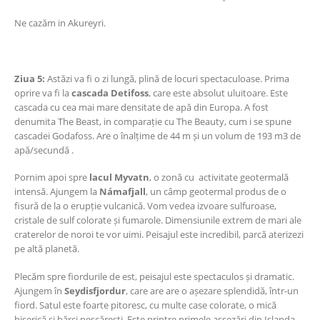
Ne cazăm in Akureyri.
Ziua 5:
Astăzi va fi o zi lungă, plină de locuri spectaculoase. Prima
oprire va fi la
cascada Detifoss
, care este absolut uluitoare. Este
cascada cu cea mai mare densitate de apă din Europa. A fost
denumita The Beast, in comparație cu The Beauty, cum i se spune
cascadei Godafoss. Are o înalțime de 44 m și un volum de 193 m3 de
apă/secundă .
Pornim apoi spre
lacul Myvatn
, o zonă cu activitate geotermală
intensă. Ajungem la
Námafjall
, un câmp geotermal produs de o
fisură de la o erupție vulcanică. Vom vedea izvoare sulfuroase,
cristale de sulf colorate și fumarole. Dimensiunile extrem de mari ale
craterelor de noroi te vor uimi. Peisajul este incredibil, parcă aterizezi
pe altă planetă.
Plecăm spre fiordurile de est, peisajul este spectaculos și dramatic.
Ajungem în
Seydisfjordur
, care are are o așezare splendidă, într-un
fiord. Satul este foarte pitoresc, cu multe case colorate, o mică
biserică și bărci pescărești. Este printre primele așsezări din Islanda,