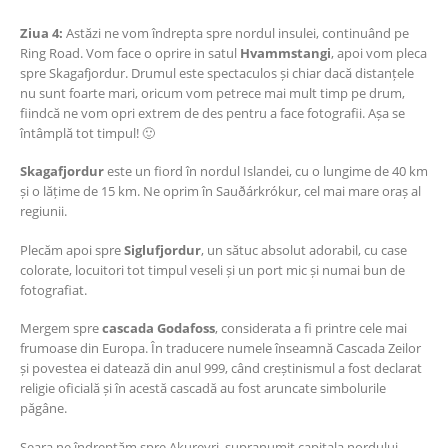
Ziua 4:
Astăzi ne vom îndrepta spre nordul insulei, continuând pe
Ring Road. Vom face o oprire in satul
Hvammstangi
, apoi vom pleca
spre Skagafjordur. Drumul este spectaculos și chiar dacă distanțele
nu sunt foarte mari, oricum vom petrece mai mult timp pe drum,
fiindcă ne vom opri extrem de des pentru a face fotografii. Așa se
întâmplă tot timpul! 🙂
Skagafjordur
este un fiord în nordul Islandei, cu o lungime de 40 km
și o lățime de 15 km. Ne oprim în Sauðárkrókur, cel mai mare oraș al
regiunii.
Plecăm apoi spre
Siglufjordur
, un sătuc absolut adorabil, cu case
colorate, locuitori tot timpul veseli și un port mic și numai bun de
fotografiat.
Mergem spre
cascada Godafoss
, considerata a fi printre cele mai
frumoase din Europa. În traducere numele înseamnă Cascada Zeilor
și povestea ei datează din anul 999, când creștinismul a fost declarat
religie oficială și în acestă cascadă au fost aruncate simbolurile
păgâne.
Seara ne îndreptăm spre Akureyri, supranumit capitala nordului.