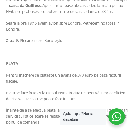
–
cascada Gullfoss
. Apele furtunoase ale cascadei, formata pe raul
Hvita, se prabusesc cu putere intr-o crevasa adanca de 32 m.
Seara la ora 18:45 avem avion spre Londra. Petrecem noaptea in
Londra.
Ziua 9:
Plecarea spre București.
PLATA
Pentru înscriere se plătește un avans de 370 euro pe baza facturii
fiscale.
Plata se face în RON la cursul BNR din ziua respectivă + 2% coeficient
de risc valutar sau se poate face in EURO.
Înainte de a se efectua plata, agenția va trimite contractul de prestări
Ajutor rapid?
Hai sa
servicii turistice (care se regăsește și pe site în secțiunea “Contact”) si
discutam
bonul de comanda.