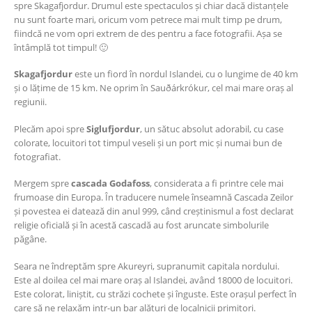
spre Skagafjordur. Drumul este spectaculos și chiar dacă distanțele
nu sunt foarte mari, oricum vom petrece mai mult timp pe drum,
fiindcă ne vom opri extrem de des pentru a face fotografii. Așa se
întâmplă tot timpul! 🙂
Skagafjordur
este un fiord în nordul Islandei, cu o lungime de 40 km
și o lățime de 15 km. Ne oprim în Sauðárkrókur, cel mai mare oraș al
regiunii.
Plecăm apoi spre
Siglufjordur
, un sătuc absolut adorabil, cu case
colorate, locuitori tot timpul veseli și un port mic și numai bun de
fotografiat.
Mergem spre
cascada Godafoss
, considerata a fi printre cele mai
frumoase din Europa. În traducere numele înseamnă Cascada Zeilor
și povestea ei datează din anul 999, când creștinismul a fost declarat
religie oficială și în acestă cascadă au fost aruncate simbolurile
păgâne.
Seara ne îndreptăm spre Akureyri, supranumit capitala nordului.
Este al doilea cel mai mare oraș al Islandei, având 18000 de locuitori.
Este colorat, liniștit, cu străzi cochete și înguste. Este orașul perfect în
care să ne relaxăm intr-un bar alături de localnicii primitori.