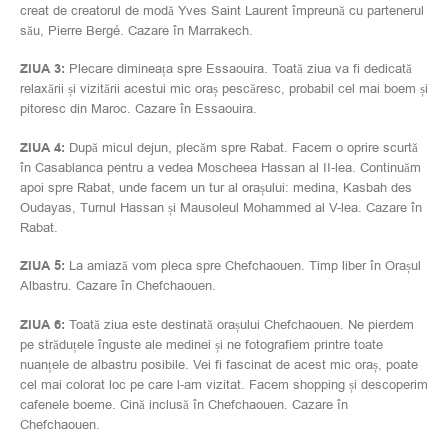
creat de creatorul de modă Yves Saint Laurent împreună cu partenerul
său, Pierre Bergé. Cazare în Marrakech.
ZIUA 3:
Plecare dimineața spre Essaouira. Toată ziua va fi dedicată
relaxării și vizitării acestui mic oraș pescăresc, probabil cel mai boem și
pitoresc din Maroc. Cazare în Essaouira.
ZIUA 4:
După micul dejun, plecăm spre Rabat. Facem o oprire scurtă
în Casablanca pentru a vedea Moscheea Hassan al II-lea. Continuăm
apoi spre Rabat, unde facem un tur al orașului: medina, Kasbah des
Oudayas, Turnul Hassan și Mausoleul Mohammed al V-lea. Cazare în
Rabat.
ZIUA 5:
La amiază vom pleca spre Chefchaouen. Timp liber în Orașul
Albastru. Cazare în Chefchaouen.
ZIUA 6:
Toată ziua este destinată orașului Chefchaouen. Ne pierdem
pe străduțele înguste ale medinei și ne fotografiem printre toate
nuanțele de albastru posibile. Vei fi fascinat de acest mic oraș, poate
cel mai colorat loc pe care l-am vizitat. Facem shopping și descoperim
cafenele boeme. Cină inclusă în Chefchaouen. Cazare în
Chefchaouen.