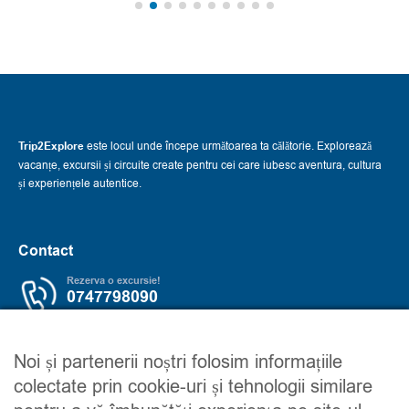
Trip2Explore
este locul unde începe următoarea ta călătorie. Explorează
vacanțe, excursii și circuite create pentru cei care iubesc aventura, cultura
și experiențele autentice.
Contact
Rezerva o excursie!
0747798090
Servicii
Trip2explore
Noi și partenerii noștri folosim informațiile
colectate prin cookie-uri și tehnologii similare
Excursii
Despre noi