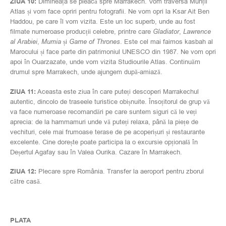
ZIUA 10:
Dimineața se pleacă spre Marrakech. Vom traversa Munții
Atlas și vom face opriri pentru fotografii. Ne vom opri la Ksar Ait Ben
Haddou, pe care îl vom vizita. Este un loc superb, unde au fost
filmate numeroase producții celebre, printre care
Gladiator
,
Lawrence
al Arabiei
,
Mumia
și
Game of Thrones
. Este cel mai faimos kasbah al
Marocului și face parte din patrimoniul UNESCO din 1987. Ne vom opri
apoi în Ouarzazate, unde vom vizita Studiourile Atlas. Continuăm
drumul spre Marrakech, unde ajungem după-amiază.
ZIUA 11:
Aceasta este ziua în care puteți descoperi Marrakechul
autentic, dincolo de traseele turistice obișnuite. Însoțitorul de grup vă
va face numeroase recomandări pe care suntem siguri că le veți
aprecia: de la hammamuri unde vă puteți relaxa, până la piețe de
vechituri, cele mai frumoase terase de pe acoperișuri și restaurante
excelente. Cine dorește poate participa la o excursie opțională în
Deșertul Agafay sau în Valea Ourika. Cazare în Marrakech.
ZIUA 12:
Plecare spre România. Transfer la aeroport pentru zborul
către casă.
PLATA