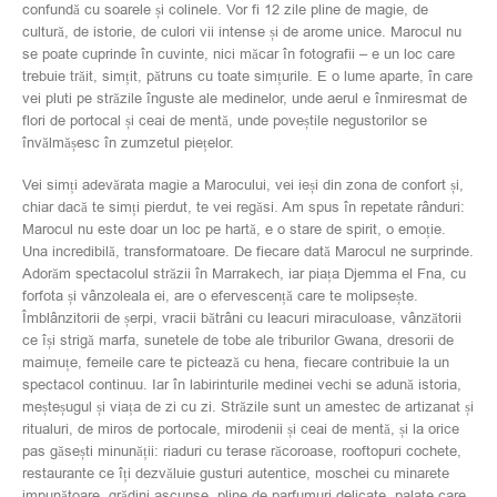
confundă cu soarele și colinele. Vor fi 12 zile pline de magie, de
cultură, de istorie, de culori vii intense și de arome unice. Marocul nu
se poate cuprinde în cuvinte, nici măcar în fotografii – e un loc care
trebuie trăit, simțit, pătruns cu toate simțurile. E o lume aparte, în care
vei pluti pe străzile înguste ale medinelor, unde aerul e înmiresmat de
flori de portocal și ceai de mentă, unde poveștile negustorilor se
învălmășesc în zumzetul piețelor.
Vei simți adevărata magie a Marocului, vei ieși din zona de confort și,
chiar dacă te simți pierdut, te vei regăsi. Am spus în repetate rânduri:
Marocul nu este doar un loc pe hartă, e o stare de spirit, o emoție.
Una incredibilă, transformatoare. De fiecare dată Marocul ne surprinde.
Adorăm spectacolul străzii în Marrakech, iar piața Djemma el Fna, cu
forfota și vânzoleala ei, are o efervescență care te molipsește.
Îmblânzitorii de șerpi, vracii bătrâni cu leacuri miraculoase, vânzătorii
ce își strigă marfa, sunetele de tobe ale triburilor Gwana, dresorii de
maimuțe, femeile care te pictează cu hena, fiecare contribuie la un
spectacol continuu. Iar în labirinturile medinei vechi se adună istoria,
meșteșugul și viața de zi cu zi. Străzile sunt un amestec de artizanat și
ritualuri, de miros de portocale, mirodenii și ceai de mentă, și la orice
pas găsești minunății: riaduri cu terase răcoroase, rooftopuri cochete,
restaurante ce îți dezvăluie gusturi autentice, moschei cu minarete
impunătoare, grădini ascunse, pline de parfumuri delicate, palate care