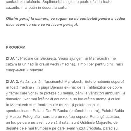
contacteze telefonic. Suplimentul single se poate oferi la toate
cazarile, mai putin in desert la corturi
Oferim partaj la camere, va rugam sa ne contactati pentru a vedea
daca avem cu cine sa va facem partajul.
PROGRAM
ZIUA 1:
Plecare din București. Seara ajungem în Marrakech și ne
cazăm la un riad în orașul vechi (medina). Timp liber pentru cină, mici
cumpărături și relaxare.
ZIUA 2:
Astăzi vizităm fascinantul Marrakech. Este o nebunie superbă
în toată medina și în piața Djemaa el-Fna: de la îmblânzitori de cobre
și femei care vor să te picteze cu henna, până la vânzători ambulanți și
dansatori. Rar mai întâlnești adunate la un loc atâtea arome și culori.
În Marrakech sunt foarte multe muzee și palate absolut
spectaculoase: Palatul Dar El Bacha (preferatul nostru), Palatul Bahia
și Muzeul Fotografiei, care are un rooftop superb. Pe lângă acestea,
un loc pe care nu aveți voie să îl ratați sunt Grădinile Majorelle, de
departe cele mai frumoase pe care le-am văzut vreodată, paradisul