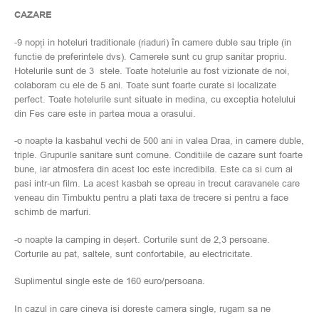
CAZARE
-9 nopți in hoteluri traditionale (riaduri) în camere duble sau triple (in
functie de preferintele dvs). Camerele sunt cu grup sanitar propriu.
Hotelurile sunt de 3 stele. Toate hotelurile au fost vizionate de noi,
colaboram cu ele de 5 ani. Toate sunt foarte curate si localizate
perfect. Toate hotelurile sunt situate in medina, cu exceptia hotelului
din Fes care este in partea moua a orasului.
-o noapte la kasbahul vechi de 500 ani in valea Draa, in camere duble,
triple. Grupurile sanitare sunt comune. Conditiile de cazare sunt foarte
bune, iar atmosfera din acest loc este incredibila. Este ca si cum ai
pasi intr-un film. La acest kasbah se opreau in trecut caravanele care
veneau din Timbuktu pentru a plati taxa de trecere si pentru a face
schimb de marfuri.
-o noapte la camping in deșert. Corturile sunt de 2,3 persoane.
Corturile au pat, saltele, sunt confortabile, au electricitate.
Suplimentul single este de 160 euro/persoana.
In cazul in care cineva isi doreste camera single, rugam sa ne