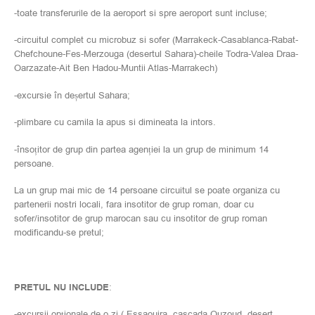
-toate transferurile de la aeroport si spre aeroport sunt incluse;
-circuitul complet cu microbuz si sofer (Marrakeck-Casablanca-Rabat-
Chefchoune-Fes-Merzouga (desertul Sahara)-cheile Todra-Valea Draa-
Oarzazate-Ait Ben Hadou-Muntii Atlas-Marrakech)
-excursie în deșertul Sahara;
-plimbare cu camila la apus si dimineata la intors.
-însoțitor de grup din partea agenției la un grup de minimum 14
persoane.
La un grup mai mic de 14 persoane circuitul se poate organiza cu
partenerii nostri locali, fara insotitor de grup roman, doar cu
sofer/insotitor de grup marocan sau cu insotitor de grup roman
modificandu-se pretul;
PRETUL NU INCLUDE
:
-excursii opționale de o zi ( Essaouira, cascada Ouzoud, desert