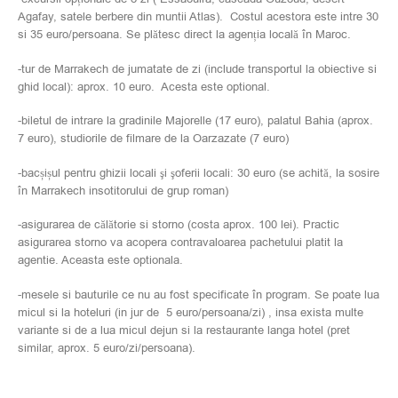
Agafay, satele berbere din muntii Atlas). Costul acestora este intre 30
si 35 euro/persoana. Se plătesc direct la agenția locală în Maroc.
-tur de Marrakech de jumatate de zi (include transportul la obiective si
ghid local): aprox. 10 euro. Acesta este optional.
-biletul de intrare la gradinile Majorelle (17 euro), palatul Bahia (aprox.
7 euro), studiorile de filmare de la Oarzazate (7 euro)
-bacșișul pentru ghizii locali şi şoferii locali: 30 euro (se achită, la sosire
în Marrakech insotitorului de grup roman)
-asigurarea de călătorie si storno (costa aprox. 100 lei). Practic
asigurarea storno va acopera contravaloarea pachetului platit la
agentie. Aceasta este optionala.
-mesele si bauturile ce nu au fost specificate în program. Se poate lua
micul si la hoteluri (in jur de 5 euro/persoana/zi) , insa exista multe
variante si de a lua micul dejun si la restaurante langa hotel (pret
similar, aprox. 5 euro/zi/persoana).