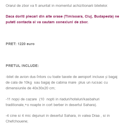
Orarul de zbor va fi anuntat in momentul achizitionarii biletelor.
Daca doriti plecari din alte orase (Timisoara, Cluj, Budapesta) ne
puteti contacta si va cautam conexiuni de zbor.
PRET: 1220 euro
PRETUL INCLUDE:
-bilet de avion dus-întors cu toate taxele de aeroport incluse și bagaj
de cala de 10kg sau bagaj de cabina mare plus un rucsac cu
dimensiunile de 40x30x20 cm;
-11 nopți de cazare (10 nopti in riaduri/hoteluri/kasbahuri
traditionale,+o noapte in cort berber in desertul Sahara).
-4 cine si 4 mic dejunuri in desertul Sahara, in valea Draa , si in
Chefchouene;