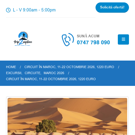
Solicită ofertă!
L - V 9:00am - 5:00pm
SUNĂ ACUM
0747 798 090
HOME
CIRCUIT ÎN MAROC, 11-22 OCTOMBRIE 2026, 1220 EURO
EXCURSII
,
CIRCUITE
,
MAROC 2026
CIRCUIT ÎN MAROC, 11-22 OCTOMBRIE 2026, 1220 EURO