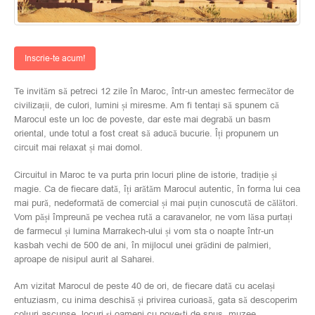
Inscrie-te acum!
Te invităm să petreci 12 zile în Maroc, într-un amestec fermecător de
civilizații, de culori, lumini și miresme. Am fi tentați să spunem că
Marocul este un loc de poveste, dar este mai
degrabă un basm
oriental, unde totul a fost creat să aducă bucurie. Îți propunem un
circuit mai relaxat și mai domol.
Circuitul in Maroc te va purta prin locuri pline de istorie, tradiție și
magie. Ca de fiecare dată, îți arătăm Marocul autentic, în forma lui cea
mai pură, nedeformată de comercial și mai puțin cunoscută de călători.
Vom păși împreună pe vechea rută a caravanelor, ne vom lăsa purtați
de farmecul și lumina Marrakech-ului și vom sta o noapte într-un
kasbah vechi de 500 de ani, în mijlocul unei grădini de palmieri,
aproape de nisipul aurit al Saharei.
Am vizitat Marocul de peste 40 de ori, de fiecare dată cu același
entuziasm, cu inima deschisă și privirea curioasă, gata să descoperim
colțuri ascunse, locuri și oameni cu povești de spus, muzee