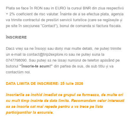
Plata se face în RON sau in EURO la cursul BNR din ziua respectivă
+ 2% coeficient de risc valutar. Înainte de a se efectua plata, agenția
va trimite contractul de prestări servicii turistice (care se regăsește și
pe site în secțiunea “Contact”), bonul de comanda si factura fiscala.
ÎNSCRIERE
Dacă vreți sa ne însoțiți sau doriți mai multe detalii, ne puteți trimite
un e-mail la contact@trip2explore.ro sau ne puteți suna la
0747798090. Sau puteți să ne lăsați numărul de telefon apăsând pe
butonul
“Înscrie-te acum!”
din partea de sus, de sub titlu și va
contactăm noi.
DATA LIMITA DE INSCRIERE: 25 iulie 2026
Inscrierile se inchid imediat ce grupul se formeaza, de multe ori
cu mult timp inainte de data limita. Recomandam celor interesati
sa se inscrie cat mai repede pentru a va trece pe lista
participantilor la excursie.