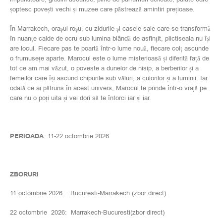
șoptesc povești vechi și muzee care păstrează amintiri prețioase.
În Marrakech, orașul roșu, cu zidurile și casele sale care se transformă
în nuanțe calde de ocru sub lumina blândă de asfințit, plictiseala nu își
are locul. Fiecare pas te poartă într-o lume nouă, fiecare colț ascunde
o frumusețe aparte. Marocul este o lume misterioasă și diferită față de
tot ce am mai văzut, o poveste a dunelor de nisip, a berberilor și a
femeilor care își ascund chipurile sub văluri, a culorilor și a luminii. Iar
odată ce ai pătruns în acest univers, Marocul te prinde într-o vrajă pe
care nu o poți uita și vei dori să te întorci iar și iar.
PERIOADA
: 11-22 octombrie 2026
ZBORURI
11 octombrie 2026 : Bucuresti-Marrakech (zbor direct).
22 octombrie 2026: Marrakech-Bucuresti(zbor direct)