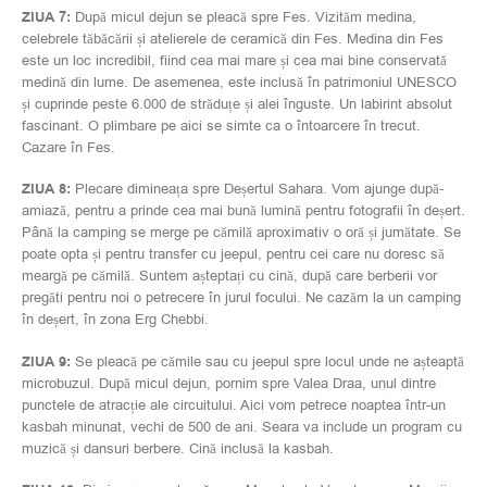
ZIUA 7:
După micul dejun se pleacă spre Fes. Vizităm medina,
celebrele tăbăcării și atelierele de ceramică din Fes. Medina din Fes
este un loc incredibil, fiind cea mai mare și cea mai bine conservată
medină din lume. De asemenea, este inclusă în patrimoniul UNESCO
și cuprinde peste 6.000 de străduțe și alei înguste. Un labirint absolut
fascinant. O plimbare pe aici se simte ca o întoarcere în trecut.
Cazare în Fes.
ZIUA 8:
Plecare dimineața spre Deșertul Sahara. Vom ajunge după-
amiază, pentru a prinde cea mai bună lumină pentru fotografii în deșert.
Până la camping se merge pe cămilă aproximativ o oră și jumătate. Se
poate opta și pentru transfer cu jeepul, pentru cei care nu doresc să
meargă pe cămilă. Suntem așteptați cu cină, după care berberii vor
pregăti pentru noi o petrecere în jurul focului. Ne cazăm la un camping
în deșert, în zona Erg Chebbi.
ZIUA 9:
Se pleacă pe cămile sau cu jeepul spre locul unde ne așteaptă
microbuzul. După micul dejun, pornim spre Valea Draa, unul dintre
punctele de atracție ale circuitului. Aici vom petrece noaptea într-un
kasbah minunat, vechi de 500 de ani. Seara va include un program cu
muzică și dansuri berbere. Cină inclusă la kasbah.