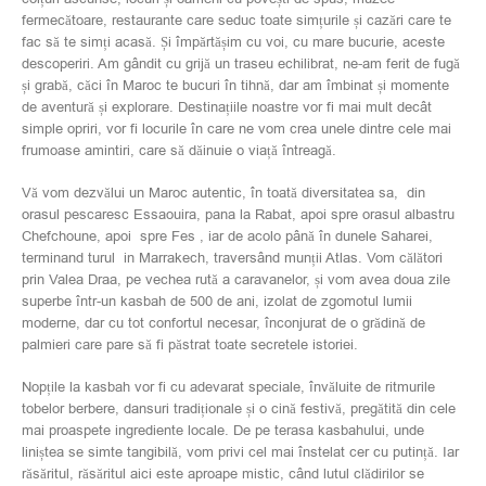
fermecătoare, restaurante care seduc toate simțurile și cazări care te
fac să te simți acasă. Și împărtășim cu voi, cu mare bucurie, aceste
descoperiri. Am gândit cu grijă un traseu echilibrat, ne-am ferit de fugă
și grabă, căci în Maroc te bucuri în tihnă, dar am îmbinat și momente
de aventură și explorare. Destinațiile noastre vor fi mai mult decât
simple opriri, vor fi locurile în care ne vom crea unele dintre cele mai
frumoase amintiri, care să dăinuie o viață întreagă.
Vă vom dezvălui un Maroc autentic, în toată diversitatea sa, din
orasul pescaresc Essaouira, pana la Rabat, apoi spre orasul albastru
Chefchoune, apoi spre Fes , iar de acolo până în dunele Saharei,
terminand turul in Marrakech, traversând munții Atlas. Vom călători
prin Valea Draa, pe vechea rută a caravanelor, și vom avea doua zile
superbe într-un kasbah de 500 de ani, izolat de zgomotul lumii
moderne, dar cu tot confortul necesar, înconjurat de o grădină de
palmieri care pare să fi păstrat toate secretele istoriei.
Nopțile la kasbah vor fi cu adevarat speciale, învăluite de ritmurile
tobelor berbere, dansuri tradiționale și o cină festivă, pregătită din cele
mai proaspete ingrediente locale. De pe terasa kasbahului, unde
liniștea se simte tangibilă, vom privi cel mai înstelat cer cu putință. Iar
răsăritul, răsăritul aici este aproape mistic, când lutul clădirilor se