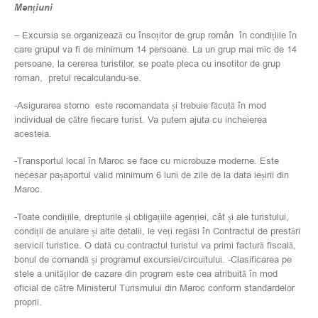
Mențiuni
– Excursia se organizează cu însoțitor de grup român în condițiile în
care grupul va fi de minimum 14 persoane. La un grup mai mic de 14
persoane, la cererea turistilor, se poate pleca cu insotitor de grup
roman, pretul recalculandu-se.
-Asigurarea storno este recomandata și trebuie făcută în mod
individual de către fiecare turist. Va putem ajuta cu incheierea
acesteia.
-Transportul local în Maroc se face cu microbuze moderne. Este
necesar pașaportul valid minimum 6 luni de zile de la data ieșirii din
Maroc.
-Toate condițiile, drepturile și obligațiile agenției, cât și ale turistului,
condiții de anulare și alte detalii, le veți regăsi în Contractul de prestări
servicii turistice. O dată cu contractul turistul va primi factură fiscală,
bonul de comandă și programul excursiei/circuitului. -Clasificarea pe
stele a unităților de cazare din program este cea atribuită în mod
oficial de către Ministerul Turismului din Maroc conform standardelor
proprii.